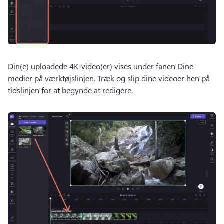
Din(e) uploadede 4K-video(er) vises under fanen Dine 
medier på værktøjslinjen. 
Træk og slip dine videoer hen på 
tidslinjen for at begynde at redigere. 