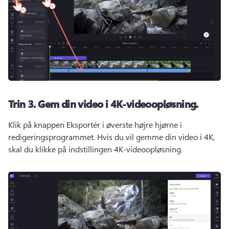
Trin 3.
Gem din video i 4K-videoopløsning.
Klik på knappen Eksportér i øverste højre hjørne i 
redigeringsprogrammet. 
Hvis du vil gemme din video i 4K, 
skal du klikke på indstillingen 4K-videoopløsning. 