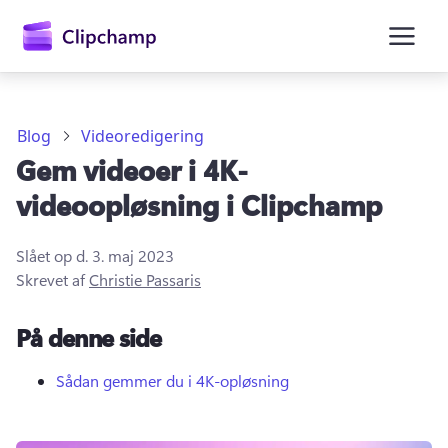
hovedindholdet
Blog
Videoredigering
Gem videoer i 4K-
videoopløsning i Clipchamp
Slået op d.
3. maj 2023
Skrevet af
Christie Passaris
Log på
På denne side
Prøv det gratis
Sådan gemmer du i 4K-opløsning