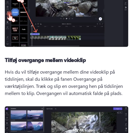
Tilføj overgange mellem videoklip
Hvis du vil tilføje overgange mellem dine videoklip på 
tidslinjen, skal du klikke på fanen Overgange på 
værktøjslinjen. 
Træk og slip en overgang hen på tidslinjen 
mellem to klip. 
Overgangen vil automatisk falde på plads. 