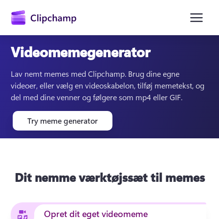
hovedindholdet
Videomemegenerator
Lav nemt memes med Clipchamp. Brug dine egne 
videoer, eller vælg en videoskabelon, tilføj memetekst, og 
del med dine venner og følgere som mp4 eller GIF. 
Try meme generator
Log på
Prøv det gratis
Dit nemme værktøjssæt til memes
Opret dit eget videomeme