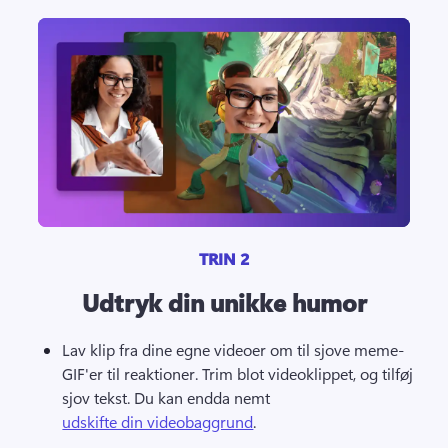
TRIN 2
Udtryk din unikke humor
Lav klip fra dine egne videoer om til sjove meme-
GIF'er til reaktioner. 
Trim blot videoklippet, og tilføj 
sjov tekst. 
Du kan endda nemt 
udskifte din videobaggrund
. 