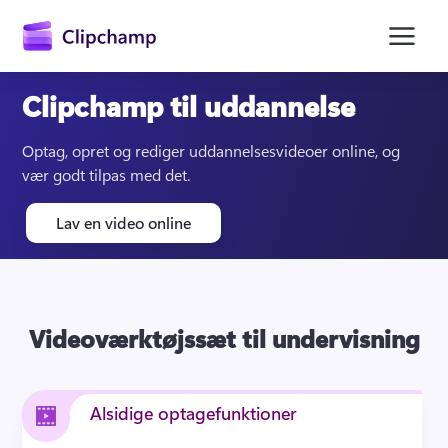
hovedindholdet
Clipchamp til uddannelse
Optag, opret og rediger uddannelsesvideoer online, og 
vær godt tilpas med det.
Lav en video online
Log på
Videoværktøjssæt til undervisning
Alsidige optagefunktioner