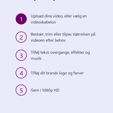
Upload dine video, eller vælg en 
1
videoskabelon
Beskær, trim eller tilpas størrelsen på 
2
videoen efter behov 
Tilføj tekst, overgange, effekter og 
3
musik 
4
Tilføj dit brands logo og farver 
5
Gem i 1080p HD