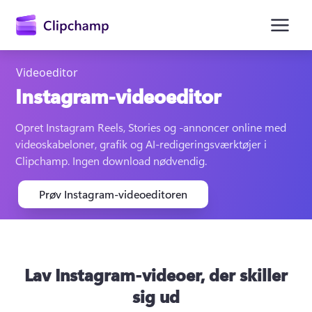
hovedindholdet
Videoeditor
Instagram-videoeditor
Opret Instagram Reels, Stories og -annoncer online med 
videoskabeloner, grafik og AI-redigeringsværktøjer i 
Clipchamp. Ingen download nødvendig. 
Prøv Instagram-videoeditoren
Log på
Prøv det gratis
Lav Instagram-videoer, der skiller
sig ud