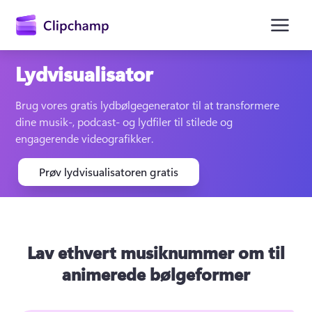
hovedindholdet
Lydvisualisator
Brug vores gratis lydbølgegenerator til at transformere 
dine musik-, podcast- og lydfiler til stilede og 
engagerende videografikker.
Prøv lydvisualisatoren gratis
Log på
Prøv det gratis
Lav ethvert musiknummer om til
animerede bølgeformer