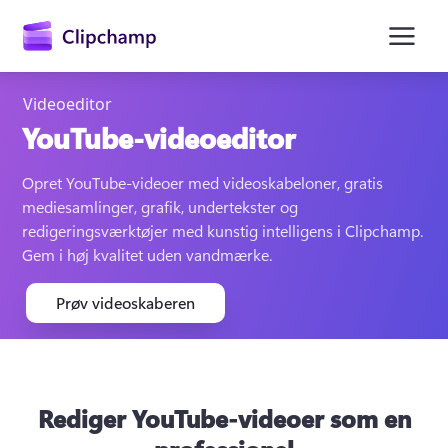
hovedindholdet
Videoeditor
YouTube-videoeditor
Opret YouTube-videoer med videoskabeloner, gratis 
mediesamlinger, grafik, undertekster og 
redigeringsværktøjer med kunstig intelligens i Clipchamp. 
Gem i høj kvalitet uden vandmærke. 
Log på
Prøv videoskaberen
Prøv det gratis
Rediger YouTube-videoer som en