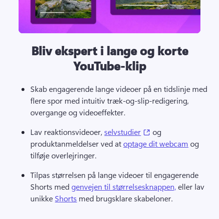
Bliv ekspert i lange og korte
YouTube-klip
Skab engagerende lange videoer på en tidslinje med 
flere spor med intuitiv træk-og-slip-redigering, 
overgange og videoeffekter. 
(opens in a new tab)
Lav reaktionsvideoer, 
selvstudier
 og 
produktanmeldelser ved at 
optage dit webcam
 og 
tilføje overlejringer. 
Tilpas størrelsen på lange videoer til engagerende 
Shorts med 
genvejen til størrelsesknappen,
 eller lav 
unikke 
Shorts
 med brugsklare skabeloner. 