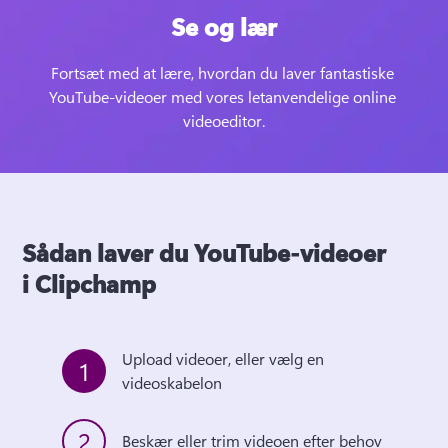
Se og lær
Fortsæt med at lære, hvordan du laver fantastiske 
YouTube-videoer med vores letanvendelige online 
videoeditor.
Sådan laver du YouTube-videoer
i Clipchamp
Upload videoer, eller vælg en 
1
videoskabelon
2
Beskær eller trim videoen efter behov