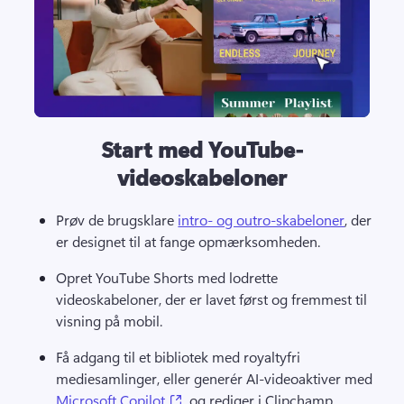
Start med YouTube-
videoskabeloner
Prøv de brugsklare 
intro- og outro-skabeloner
, der 
er designet til at fange opmærksomheden. 
Opret YouTube Shorts med lodrette 
videoskabeloner, der er lavet først og fremmest til 
visning på mobil. 
Få adgang til et bibliotek med royaltyfri 
mediesamlinger, eller generér AI-videoaktiver med 
(opens in a new tab)
Microsoft Copilot
, og rediger i Clipchamp. 