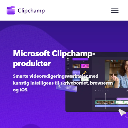
hovedindholdet
Microsoft Clipchamp-
produkter
Smarte videoredigeringsværktøjer med 
kunstig intelligens til skrivebordet, browseren 
Log på
og iOS. 
Prøv det gratis