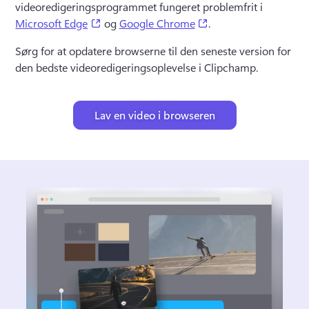
videoredigeringsprogrammet fungeret problemfrit i 
(opens in a new tab)
(opens in a new tab)
Microsoft Edge
 og 
Google Chrome
. 
Sørg for at opdatere browserne til den seneste version for 
den bedste videoredigeringsoplevelse i Clipchamp. 
Lav en video i browseren