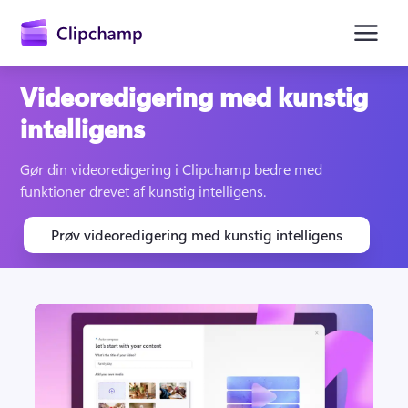
hovedindholdet
Videoredigering med kunstig
intelligens
Gør din videoredigering i Clipchamp bedre med 
funktioner drevet af kunstig intelligens.
Prøv videoredigering med kunstig intelligens
Log på
Prøv det gratis