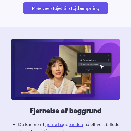
Prøv værktøjet til støjdæmpning
Fjernelse af baggrund
Du kan nemt 
fjerne baggrunden
 på ethvert billede i 