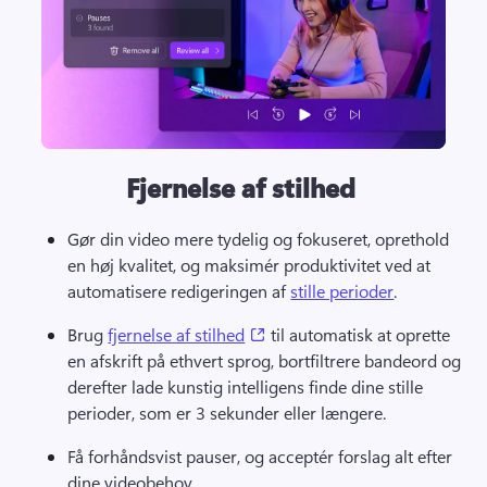
Fjernelse af stilhed
Gør din video mere tydelig og fokuseret, oprethold 
en høj kvalitet, og maksimér produktivitet ved at 
automatisere redigeringen af 
stille perioder
. 
(opens in a new tab)
Brug 
fjernelse af stilhed
 til automatisk at oprette 
en afskrift på ethvert sprog, bortfiltrere bandeord og 
derefter lade kunstig intelligens finde dine stille 
perioder, som er 3 sekunder eller længere. 
Få forhåndsvist pauser, og acceptér forslag alt efter 
dine videobehov. 