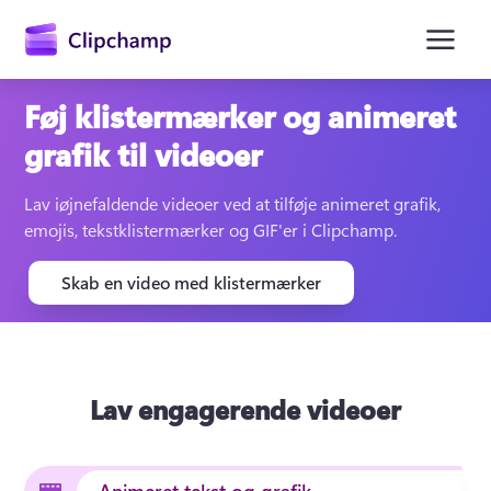
hovedindholdet
Føj klistermærker og animeret
grafik til videoer
Lav iøjnefaldende videoer ved at tilføje animeret grafik, 
emojis, tekstklistermærker og GIF'er i Clipchamp.
Skab en video med klistermærker
Log på
Prøv det gratis
Lav engagerende videoer