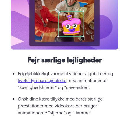
Fejr særlige lejligheder
Føj øjeblikkeligt varme til videoer af jubilæer og 
livets dyrebare øjeblikke
 med animationer af 
"kærlighedshjerter" og "gaveæsker". 
Ønsk dine kære tillykke med deres særlige 
præstationer med videokort, der bruger 
animationerne "stjerne" og "flamme".