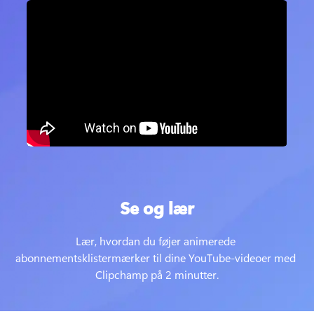
Se og lær
Lær, hvordan du føjer animerede 
abonnementsklistermærker til dine YouTube-videoer med 
Clipchamp på 2 minutter.