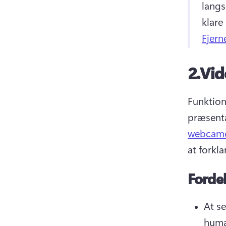
lang
klare
Fjern
2.
Vid
Funktion
præsenta
webcamo
at forkl
Forde
At s
huma