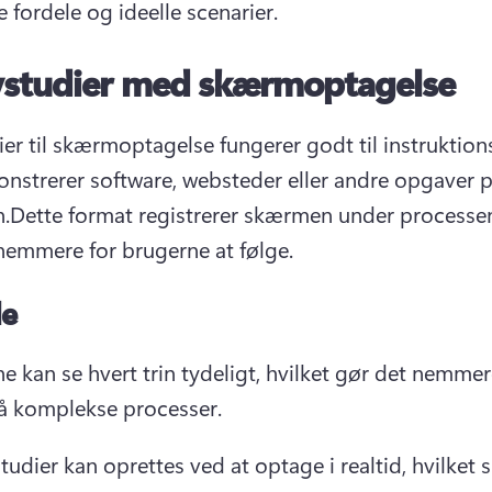
 fordele og ideelle scenarier.
vstudier med skærmoptagelse
ier til skærmoptagelse fungerer godt til instruktions
nstrerer software, websteder eller andre opgaver p
.
Dette format registrerer skærmen under processen,
nemmere for brugerne at følge.
le
e kan se hvert trin tydeligt, hvilket gør det nemmere
tå komplekse processer.
tudier kan oprettes ved at optage i realtid, hvilket s