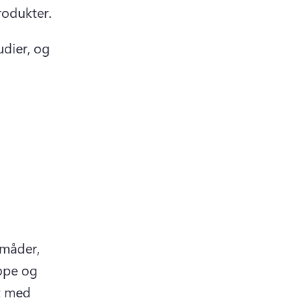
rodukter.
dier, og 
måder, 
ppe og 
t med 