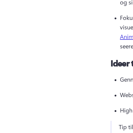
og si
Foku
visue
Anim
seere
Ideer 
Genn
Webs
High 
Tip t