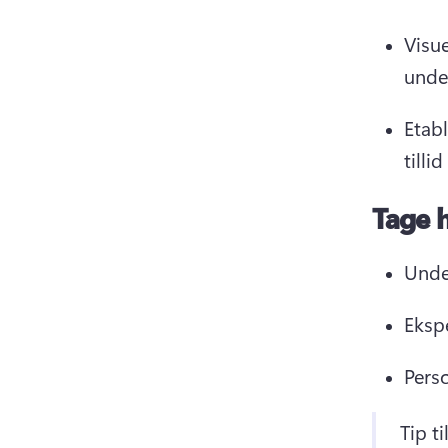
Visu
unde
Etab
tilli
Tage 
Unde
Eksp
Perso
Tip t