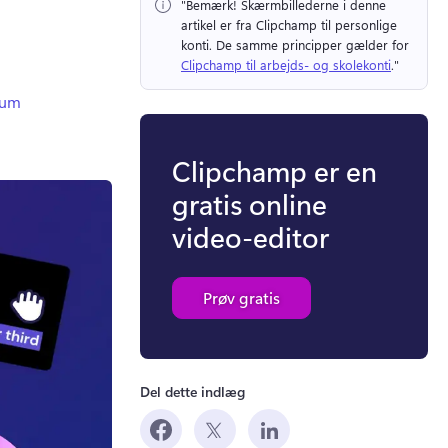
"Bemærk!
 Skærmbillederne i denne 
artikel er fra Clipchamp til personlige 
konti. 
De samme principper gælder for 
Clipchamp til arbejds- og skolekonti
." 
dium
Clipchamp er en
gratis online
video-editor
Prøv gratis
Del dette indlæg