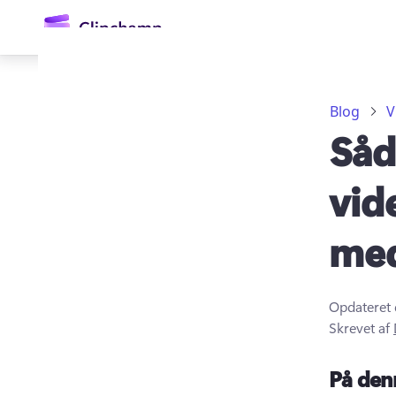
hovedindholdet
Blog
V
Såd
vid
med
Log på
Prøv det gratis
Opdateret 
Skrevet af
På den