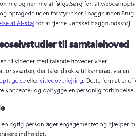
somme og nemme at følge.
Sørg for, at webcamoptag
 og optagede uden forstyrrelser i baggrunden.
Brug 
else af AI-støj
 for at fjerne uønsket baggrundsstøj.
eoselvstudier til samtalehoved
en til videoer med talende hoveder viser 
tionsværten, der taler direkte til kameraet via en 
ptagelse
 eller 
videooverlejring
. 
Dette format er effek
are koncepter og opbygge en personlig forbindelse.
le
e en rigtig person øger engagementet og hjælper me
nisere indholdet.