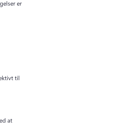
elser er 
tivt til 
d at 