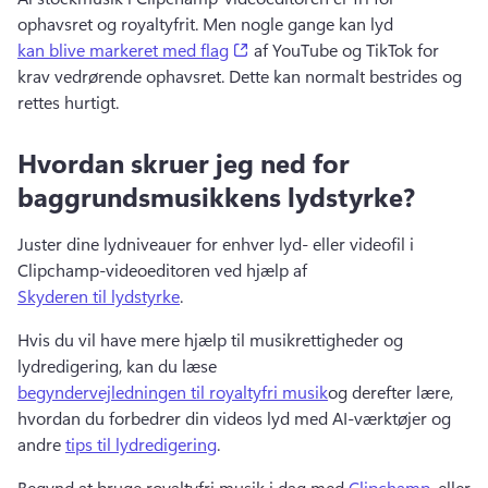
ophavsret og royaltyfrit. 
Men nogle gange kan lyd 
(opens in a new tab)
kan blive markeret med flag
 af YouTube og TikTok for 
krav vedrørende ophavsret. 
Dette kan normalt bestrides og 
rettes hurtigt. 
Hvordan skruer jeg ned for
baggrundsmusikkens lydstyrke?
Juster dine lydniveauer for enhver lyd- eller videofil i 
Clipchamp-videoeditoren ved hjælp af 
Skyderen til lydstyrke
. 
Hvis du vil have mere hjælp til musikrettigheder og 
lydredigering, kan du læse 
begyndervejledningen til royaltyfri musik
og derefter lære, 
hvordan du forbedrer din videos lyd med AI-værktøjer og 
andre 
tips til lydredigering
. 
Begynd at bruge royaltyfri musik i dag med 
Clipchamp
, eller 