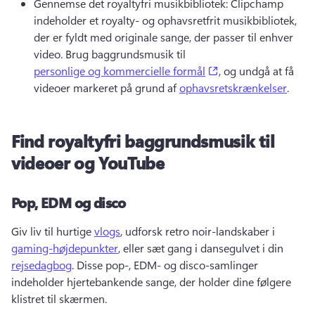
Gennemse det royaltyfri musikbibliotek: Clipchamp 
indeholder et royalty- og ophavsretfrit musikbibliotek, 
der er fyldt med originale sange, der passer til enhver 
video. 
Brug baggrundsmusik til 
(opens in a new tab
personlige og kommercielle formål
, og undgå at få 
videoer markeret på grund af 
ophavsretskrænkelser
. 
Find royaltyfri baggrundsmusik til
videoer og YouTube
Pop, EDM og disco
Giv liv til hurtige 
vlogs
, udforsk retro noir-landskaber i 
gaming-højdepunkter
, eller sæt gang i dansegulvet i din 
rejsedagbog
. 
Disse pop-, EDM- og disco-samlinger 
indeholder hjertebankende sange, der holder dine følgere 
klistret til skærmen. 