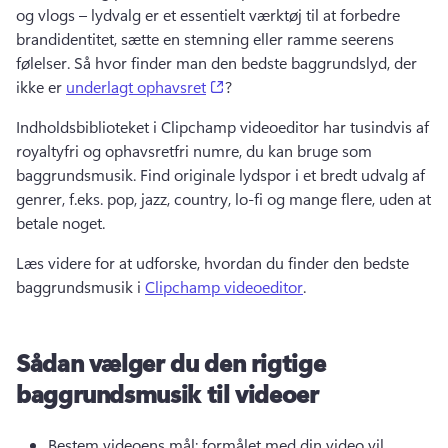
og vlogs – lydvalg er et essentielt værktøj til at forbedre 
brandidentitet, sætte en stemning eller ramme seerens 
følelser. 
Så hvor finder man den bedste baggrundslyd, der 
(opens in a new tab)
ikke er 
underlagt ophavsret
? 
Indholdsbiblioteket i Clipchamp videoeditor har tusindvis af 
royaltyfri og ophavsretfri numre, du kan bruge som 
baggrundsmusik. 
Find originale lydspor i et bredt udvalg af 
genrer, f.eks. pop, jazz, country, lo-fi og mange flere, uden at 
betale noget. 
Læs videre for at udforske, hvordan du finder den bedste 
baggrundsmusik i 
Clipchamp videoeditor
. 
Sådan vælger du den rigtige
baggrundsmusik til videoer
Bestem videoens mål: formålet med din video vil 