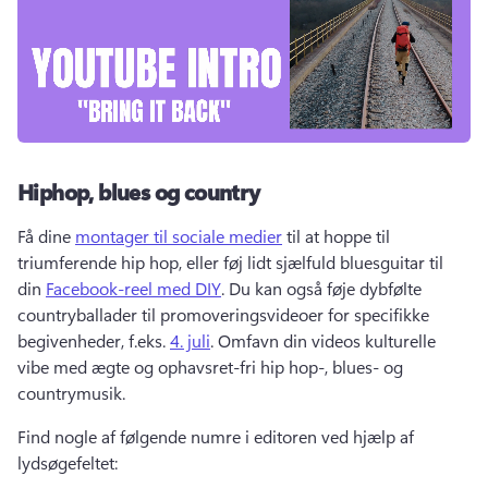
Hiphop, blues og country
Få dine 
montager til sociale medier
 til at hoppe til 
triumferende hip hop, eller føj lidt sjælfuld bluesguitar til 
din 
Facebook-reel med DIY
. 
Du kan også føje dybfølte 
countryballader til promoveringsvideoer for specifikke 
begivenheder, f.eks. 
4. juli
. 
Omfavn din videos kulturelle 
vibe med ægte og ophavsret-fri hip hop-, blues- og 
countrymusik. 
Find nogle af følgende numre i editoren ved hjælp af 
lydsøgefeltet: 