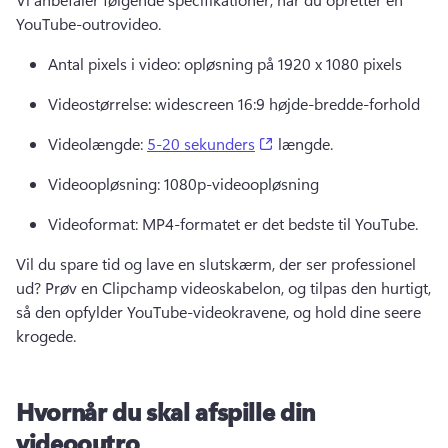
YouTube-outrovideo. 
Antal pixels i video: opløsning på 1920 x 1080 pixels 
Videostørrelse: widescreen 16:9 højde-bredde-forhold 
(opens in a new tab)
Videolængde: 
5-20 sekunders
 længde. 
Videoopløsning: 1080p-videoopløsning 
Videoformat: MP4-formatet er det bedste til YouTube. 
Vil du spare tid og lave en slutskærm, der ser professionel 
ud? 
Prøv en Clipchamp videoskabelon, og tilpas den hurtigt, 
så den opfylder YouTube-videokravene, og hold dine seere 
krogede. 
Hvornår du skal afspille din
videooutro