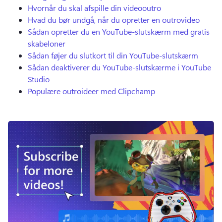
Hvornår du skal afspille din videooutro
Hvad du bør undgå, når du opretter en outrovideo
Sådan opretter du en YouTube-slutskærm med gratis
skabeloner
Sådan føjer du slutkort til din YouTube-slutskærm
Sådan deaktiverer du YouTube-slutskærme i YouTube
Studio
Populære outroideer med Clipchamp