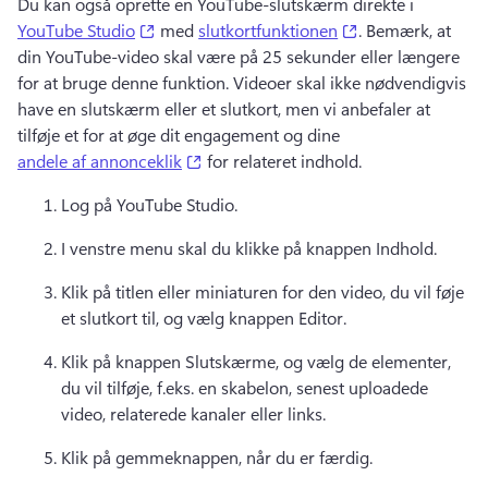
Du kan også oprette en YouTube-slutskærm direkte i 
(opens in a new tab)
(opens in a new t
YouTube Studio
 med 
slutkortfunktionen
. 
Bemærk, at 
din YouTube-video skal være på 25 sekunder eller længere 
for at bruge denne funktion. 
Videoer skal ikke nødvendigvis 
have en slutskærm eller et slutkort, men vi anbefaler at 
tilføje et for at øge dit engagement og dine 
(opens in a new tab)
andele af annonceklik
 for relateret indhold. 
Log på YouTube Studio. 
I venstre menu skal du klikke på knappen Indhold. 
Klik på titlen eller miniaturen for den video, du vil føje 
et slutkort til, og vælg knappen Editor. 
Klik på knappen Slutskærme, og vælg de elementer, 
du vil tilføje, f.eks. en skabelon, senest uploadede 
video, relaterede kanaler eller links. 
Klik på gemmeknappen, når du er færdig. 