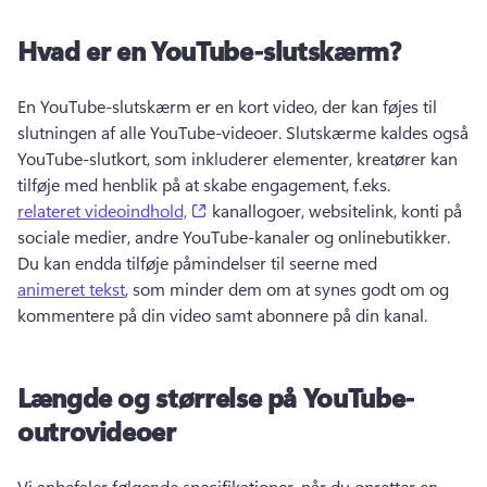
Hvad er en YouTube-slutskærm?
En YouTube-slutskærm er en kort video, der kan føjes til 
slutningen af alle YouTube-videoer. 
Slutskærme kaldes også 
YouTube-slutkort, som inkluderer elementer, kreatører kan 
tilføje med henblik på at skabe engagement, f.eks. 
(opens in a new tab)
relateret videoindhold,
 kanallogoer, websitelink, konti på 
sociale medier, andre YouTube-kanaler og onlinebutikker. 
Du kan endda tilføje påmindelser til seerne med 
animeret tekst
, som minder dem om at synes godt om og 
kommentere på din video samt abonnere på din kanal. 
Længde og størrelse på YouTube-
outrovideoer
Vi anbefaler følgende specifikationer, når du opretter en 