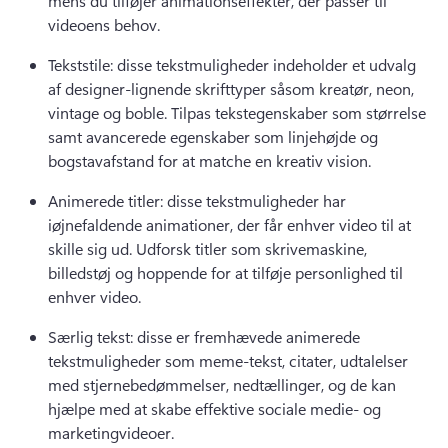
mens du tilføjer animationseffekter, der passer til 
videoens behov. 
Tekststile: disse tekstmuligheder indeholder et udvalg 
af designer-lignende skrifttyper såsom kreatør, neon, 
vintage og boble. 
Tilpas tekstegenskaber som størrelse 
samt avancerede egenskaber som linjehøjde og 
bogstavafstand for at matche en kreativ vision. 
Animerede titler: disse tekstmuligheder har 
iøjnefaldende animationer, der får enhver video til at 
skille sig ud. 
Udforsk titler som skrivemaskine, 
billedstøj og hoppende for at tilføje personlighed til 
enhver video. 
Særlig tekst: disse er fremhævede animerede 
tekstmuligheder som meme-tekst, citater, udtalelser 
med stjernebedømmelser, nedtællinger, og de kan 
hjælpe med at skabe effektive sociale medie- og 
marketingvideoer. 