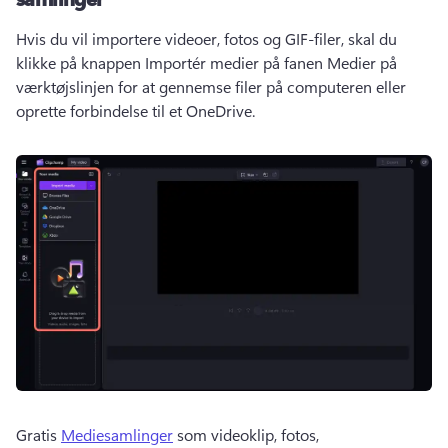
Hvis du vil importere videoer, fotos og GIF-filer, skal du 
klikke på knappen Importér medier på fanen Medier på 
værktøjslinjen for at gennemse filer på computeren eller 
oprette forbindelse til et OneDrive. 
Gratis 
Mediesamlinger
 som videoklip, fotos, 