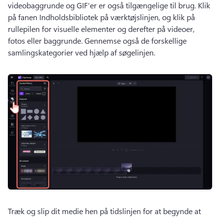
videobaggrunde og GIF'er er også tilgængelige til brug. 
Klik 
på fanen Indholdsbibliotek på værktøjslinjen, og klik på 
rullepilen for visuelle elementer og derefter på videoer, 
fotos eller baggrunde. 
Gennemse også de forskellige 
samlingskategorier ved hjælp af søgelinjen. 
Træk og slip dit medie hen på tidslinjen for at begynde at 