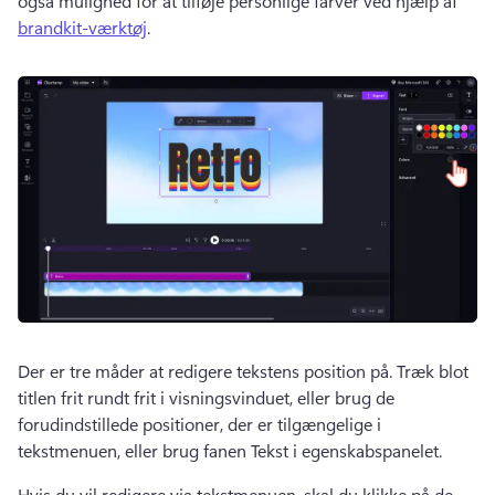
også mulighed for at tilføje personlige farver ved hjælp af 
brandkit-værktøj
. 
Der er tre måder at redigere tekstens position på. 
Træk blot 
titlen frit rundt frit i visningsvinduet, eller brug de 
forudindstillede positioner, der er tilgængelige i 
tekstmenuen, eller brug fanen Tekst i egenskabspanelet. 
Hvis du vil redigere via tekstmenuen, skal du klikke på de 