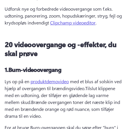
Udforsk nye og forbedrede videoovergange som f.eks. 
udtoning, panorering, zoom, hopudskæringer, stryg, fejl og 
krydsopløs indvendigt 
Clipchamp videoeditor
.
20 videoovergange og -effekter, du
skal prøve
1.
Burn-videoovergang
Lys op på en 
produktdemovideo
 med et blus af solskin ved 
hjælp af overgangen til brændingsvideo.
Tilslut klippene 
med en udtoning, der tilføjer en glødende lag varme 
mellem skud.
Brænde overgangen toner det næste klip ind 
med en brændende orange og rød nuance, som tilføjer 
drama til en video.
For at bruge Burn-overgangen skal du søge efter "burn" i 