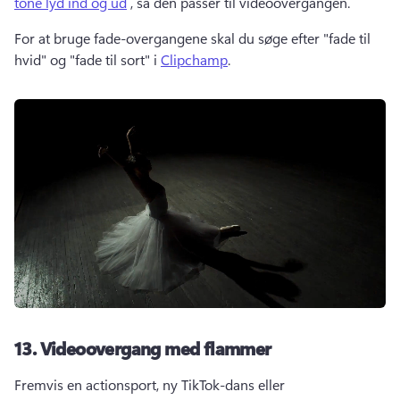
tone lyd ind og ud
 , så den passer til videoovergangen.
For at bruge fade-overgangene skal du søge efter "fade til 
hvid" og "fade til sort" i 
Clipchamp
. 
13.
Videoovergang med flammer
Fremvis en actionsport, ny TikTok-dans eller 