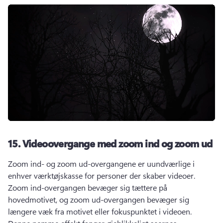
15.
Videoovergange med zoom ind og zoom ud
Zoom ind- og zoom ud-overgangene er uundværlige i 
enhver værktøjskasse for personer der skaber videoer. 
Zoom ind-overgangen bevæger sig tættere på 
hovedmotivet, og zoom ud-overgangen bevæger sig 
længere væk fra motivet eller fokuspunktet i videoen. 