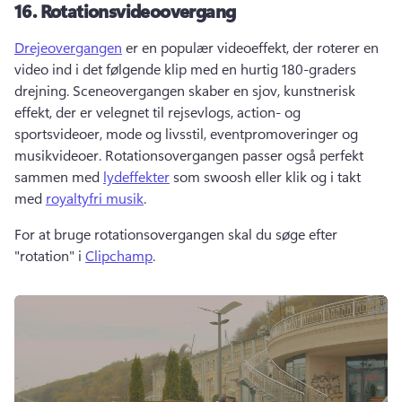
16.
Rotationsvideoovergang
Drejeovergangen
 er en populær videoeffekt, der roterer en 
video ind i det følgende klip med en hurtig 180-graders 
drejning. 
Sceneovergangen skaber en sjov, kunstnerisk 
effekt, der er velegnet til rejsevlogs, action- og 
sportsvideoer, mode og livsstil, eventpromoveringer og 
musikvideoer. 
Rotationsovergangen passer også perfekt 
sammen med 
lydeffekter
 som swoosh eller klik og i takt 
med 
royaltyfri musik
. 
For at bruge rotationsovergangen skal du søge efter 
"rotation" i 
Clipchamp
. 