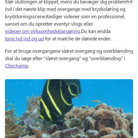
Slør slutningen af klippet, mens du bevæger dig problemfrit 
ind i det næste klip med overgange med krydssløring og 
krydstoningsscene.
Rediger videoer som en professionel, 
uanset om du opretter eventyr vlogs eller 
videoer om virksomhedsklargøring
.
Du kan endda 
tone lyd ind og ud
 for at matche de slørede ender.
For at bruge overgangene sløret overgang og overblænding 
skal du søge efter "sløret overgang" og "overblænding" i 
Clipchamp
. 