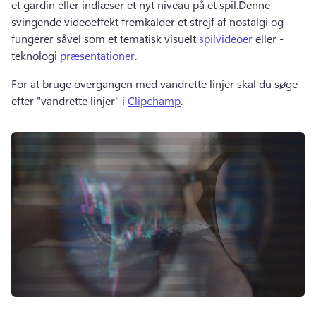
et gardin eller indlæser et nyt niveau på et spil.
Denne 
svingende videoeffekt fremkalder et strejf af nostalgi og 
fungerer såvel som et tematisk visuelt 
spilvideoer
 eller -
teknologi 
præsentationer
.
For at bruge overgangen med vandrette linjer skal du søge 
efter "vandrette linjer" i 
Clipchamp
. 