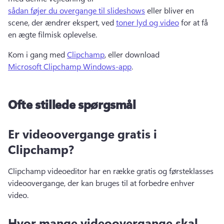
sådan føjer du overgange til slideshows
 eller bliver en 
scene, der ændrer ekspert, ved 
toner lyd og video
 for at få 
en ægte filmisk oplevelse.
Kom i gang med 
Clipchamp
, eller download 
Microsoft Clipchamp Windows-app
. 
Ofte stillede spørgsmål
Er videoovergange gratis i
Clipchamp?
Clipchamp videoeditor har en række gratis og førsteklasses 
videoovergange, der kan bruges til at forbedre enhver 
video.
Hvor mange videoovergange skal