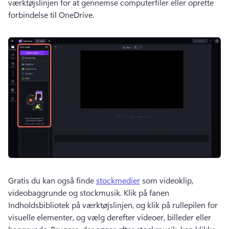
værktøjslinjen for at gennemse computerfiler eller oprette 
forbindelse til OneDrive. 
Gratis du kan også finde 
stockmedier
 som videoklip, 
videobaggrunde og stockmusik. 
Klik på fanen 
Indholdsbibliotek på værktøjslinjen, og klik på rullepilen for 
visuelle elementer, og vælg derefter videoer, billeder eller 