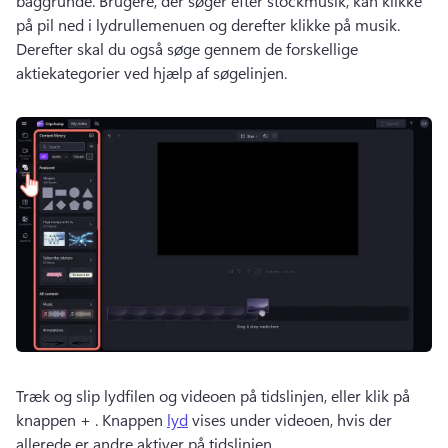
baggrunde. 
Brugere, der søger efter stockmusik, kan klikke 
på pil ned i lydrullemenuen og derefter klikke på musik. 
Derefter skal du også søge gennem de forskellige 
aktiekategorier ved hjælp af søgelinjen. 
Træk og slip lydfilen og videoen på tidslinjen, eller klik på 
knappen + . 
Knappen 
lyd
 vises under videoen, hvis der 
allerede er andre aktiver på tidslinjen. 