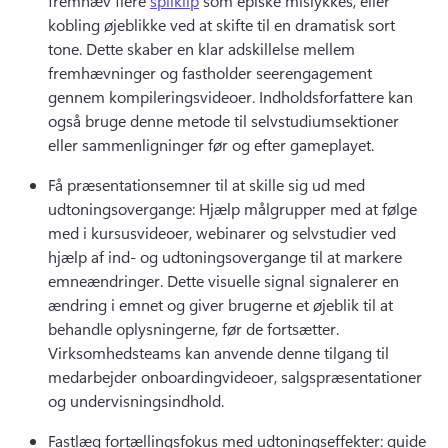
fremhæv flere 
spilklip
 som episke mislykkes, eller 
kobling øjeblikke ved at skifte til en dramatisk sort 
tone. 
Dette skaber en klar adskillelse mellem 
fremhævninger og fastholder seerengagement 
gennem kompileringsvideoer. 
Indholdsforfattere kan 
også bruge denne metode til selvstudiumsektioner 
eller sammenligninger før og efter gameplayet. 
Få præsentationsemner til at skille sig ud med 
udtoningsovergange: Hjælp målgrupper med at følge 
med i kursusvideoer, webinarer og selvstudier ved 
hjælp af ind- og udtoningsovergange til at markere 
emneændringer. 
Dette visuelle signal signalerer en 
ændring i emnet og giver brugerne et øjeblik til at 
behandle oplysningerne, før de fortsætter. 
Virksomhedsteams kan anvende denne tilgang til 
medarbejder onboardingvideoer, salgspræsentationer 
og undervisningsindhold. 
Fastlæg fortællingsfokus med udtoningseffekter: guide 