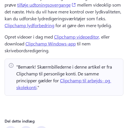
(opens in a new tab)
prøve 
tilføje udtoningsovergange
 mellem videoklip som 
det næste. 
Hvis du vil have mere kontrol over lydkvaliteten, 
kan du udforske lydredigeringsværktøjer som f.eks. 
Clipchamp lydforbedring
 for at gøre den mere tydelig. 
Opret videoer i dag med 
Clipchamp videoeditor,
 eller 
download 
Clipchamp Windows-app
 til nem 
skrivebordsredigering. 
"Bemærk!
 Skærmbillederne i denne artikel er fra 
Clipchamp til personlige konti. 
De samme 
principper gælder for 
Clipchamp til arbejds- og 
skolekonti
." 
Del dette indlæg