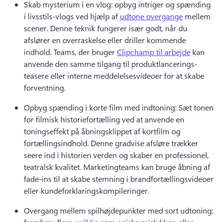
Skab mysterium i en vlog: opbyg intriger og spænding 
i livsstils-vlogs ved hjælp af 
udtone overgange
 mellem 
scener. 
Denne teknik fungerer især godt, når du 
afslører en overraskelse eller driller kommende 
indhold. 
Teams, der bruger 
Clipchamp til arbejde
 kan 
anvende den samme tilgang til produktlancerings-
teasere eller interne meddelelsesvideoer for at skabe 
forventning. 
Opbyg spænding i korte film med indtoning: Sæt tonen 
for filmisk historiefortælling ved at anvende en 
toningseffekt på åbningsklippet af kortfilm og 
fortællingsindhold. 
Denne gradvise afsløre trækker 
seere ind i historien verden og skaber en professionel, 
teatralsk kvalitet. 
Marketingteams kan bruge åbning af 
fade-ins til at skabe stemning i brandfortællingsvideoer 
eller kundeforklaringskompileringer. 
Overgang mellem spilhøjdepunkter med sort udtoning: 