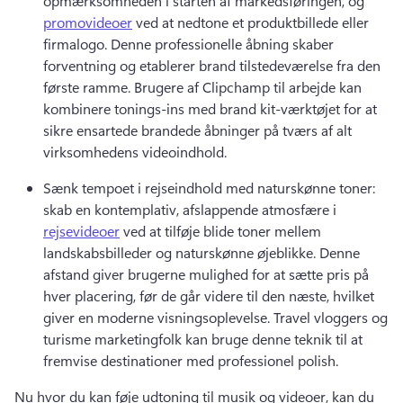
opmærksomheden i starten af markedsføringen, og 
promovideoer
 ved at nedtone et produktbillede eller 
firmalogo. 
Denne professionelle åbning skaber 
forventning og etablerer brand tilstedeværelse fra den 
første ramme. 
Brugere af Clipchamp til arbejde kan 
kombinere tonings-ins med brand kit-værktøjet for at 
sikre ensartede brandede åbninger på tværs af alt 
virksomhedens videoindhold. 
Sænk tempoet i rejseindhold med naturskønne toner: 
skab en kontemplativ, afslappende atmosfære i 
rejsevideoer
 ved at tilføje blide toner mellem 
landskabsbilleder og naturskønne øjeblikke. 
Denne 
afstand giver brugerne mulighed for at sætte pris på 
hver placering, før de går videre til den næste, hvilket 
giver en moderne visningsoplevelse. 
Travel vloggers og 
turisme marketingfolk kan bruge denne teknik til at 
fremvise destinationer med professionel polish. 
Nu hvor du kan føje udtoning til musik og videoer, kan du 