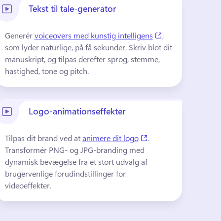
Tekst til tale-generator
(opens in a new t
Generér 
voiceovers med kunstig intelligens
, 
som lyder naturlige, på få sekunder. 
Skriv blot dit 
manuskript, og tilpas derefter sprog, stemme, 
hastighed, tone og pitch.
Logo-animationseffekter
(opens in a new tab)
Tilpas dit brand ved at 
animere dit logo
. 
Transformér PNG- og JPG-branding med 
dynamisk bevægelse fra et stort udvalg af 
brugervenlige forudindstillinger for 
videoeffekter.