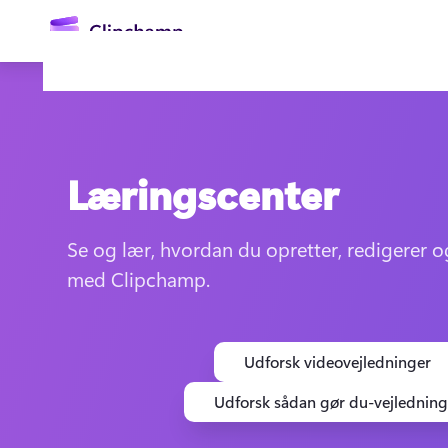
hovedindholdet
Læringscenter
Se og lær, hvordan du opretter, redigerer o
med Clipchamp.
Log på
Prøv det gratis
Udforsk videovejledninger
Udforsk sådan gør du-vejledning