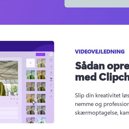
VIDEOVEJLEDNING
Sådan opre
med Clipc
Slip din kreativitet l
nemme og professione
skærmoptagelse, kame