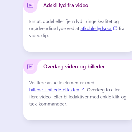
Adskil lyd fra video
Erstat, opdel eller fjern lyd i ringe kvalitet og 
(opens 
unødvendige lyde ved at 
afkoble lydspor
 fra 
videoklip. 
Overlæg video og billeder
Vis flere visuelle elementer med 
(opens in a new tab)
billede-i-billede-effekten
. 
Overlæg to eller 
flere video- eller billedaktiver med enkle klik-og-
tæk-kommandoer.