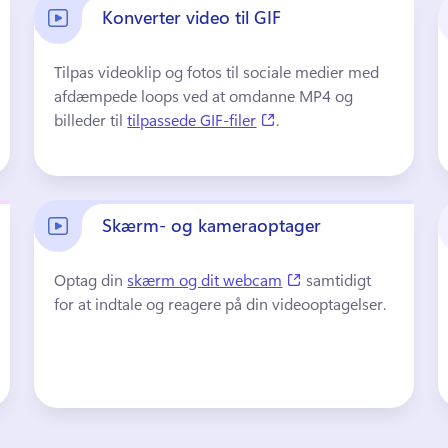
Konverter video til GIF
Tilpas videoklip og fotos til sociale medier med 
in a new tab)
afdæmpede loops ved at omdanne MP4 og 
(opens in a new tab)
billeder til 
tilpassede GIF-filer
. 
Skærm- og kameraoptager
(opens in a new tab)
Optag din 
skærm og dit webcam
 samtidigt 
for at indtale og reagere på din videooptagelser. 