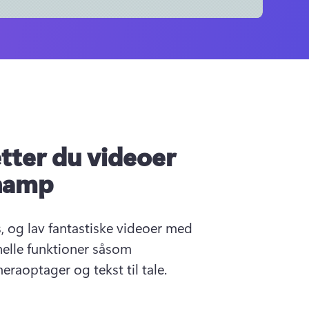
tter du videoer
hamp
øs, og lav fantastiske videoer med 
lle funktioner såsom 
raoptager og tekst til tale.