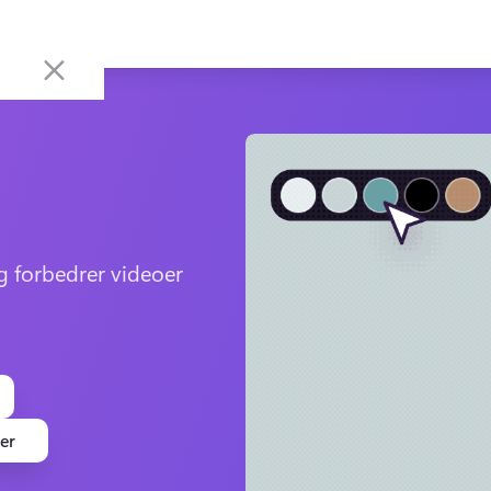
g forbedrer videoer 
er