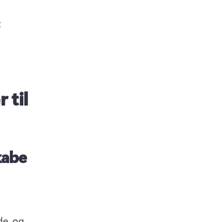
 
 til
kabe
de, og 