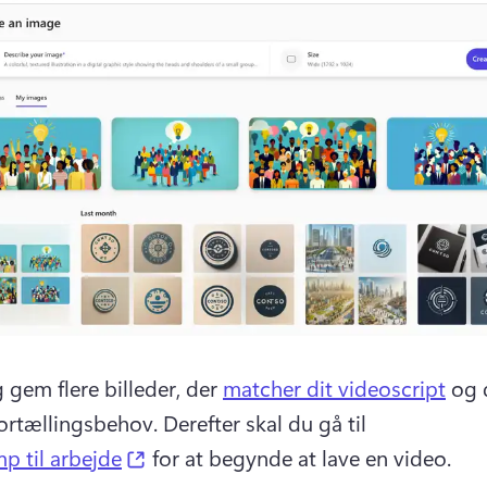
 gem flere billeder, der 
matcher dit videoscript
 og 
fortællingsbehov. 
Derefter skal du gå til 
(opens in a new tab)
p til arbejde
 for at begynde at lave en video. 