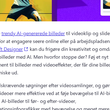
 
trendy AI-genererede billeder
 til videoklip og sli
for at engagere seere online eller på arbejdspladsen.
(opens in a new tab)
t Designer
 kan du frigøre din kreativitet og omd
 billeder med AI. 
Men hvorfor stoppe der? 
Føj et nyt 
t til billeder med videoeffekter, der får dine billede
iske ud. 
idskrævende søgninger efter videosamlinger, og gør 
AI-billeder til før- og efter-videoer, 
tionsinfografikker med bevægelse og meget mere.