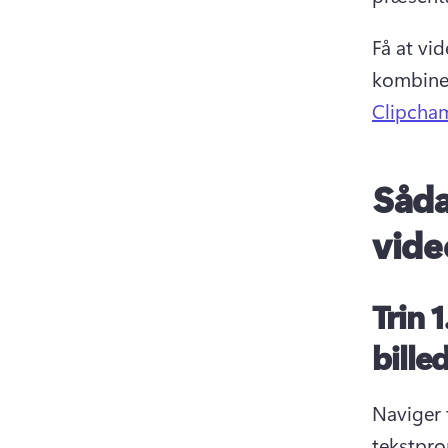
Få at vid
kombiner
Clipcham
Såda
vide
Trin 1
bille
Naviger t
tekstprom