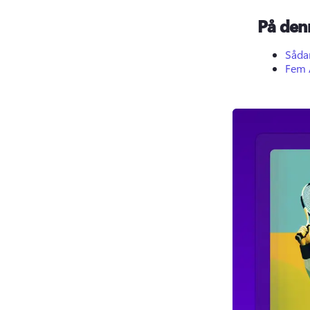
På den
Sådan
Fem A