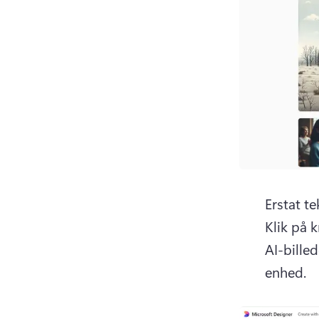
Klik på 
AI-bille
enhed. 