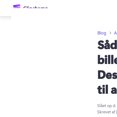
hovedindholdet
Blog
A
Såd
bil
Des
Log på
til 
Prøv det gratis
Slået op d.
Skrevet af