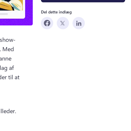
Del dette indlæg
deshow-
 
Med 
anne 
lag af 
r til at 
arbejdsvideoer mere effektive ved at føje bevægelse til AI-billeder. 
 