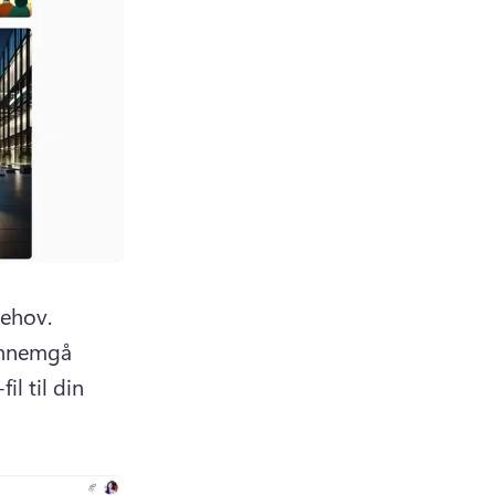
Erstat teksten i promptfeltet, så den matcher dine AI-billedbehov. 
nnemgå 
 til din 