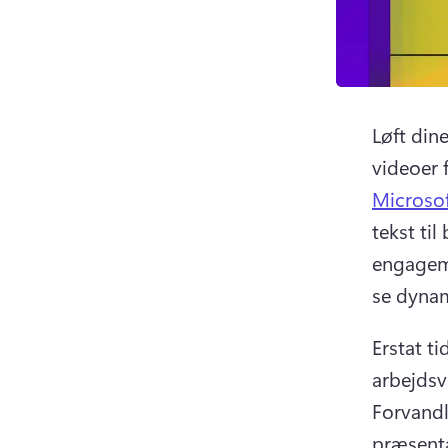
Løft dine
videoer 
Microsof
tekst til
engagemen
se dynam
Erstat t
Forvandl 
præsenta