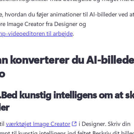
e, hvordan du føjer animationer til AI-billeder ved at
e Image Creator fra Designer og 
p-videoeditoren til arbejde
. 
n konverterer du AI-billeder
o
.
Bed kunstig intelligens om at s
der
(opens in a new tab)
il 
værktøjet Image Creator
 i Designer. 
Skriv din 
pt til kunstig intelligens ind feltet Beskriv dit bille