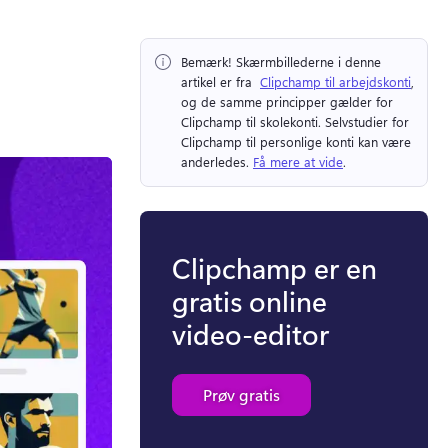
Bemærk!
 Skærmbillederne i denne 
artikel er fra ⁠ 
Clipchamp til arbejdskonti
, 
og de samme principper gælder for 
Clipchamp til skolekonti. 
Selvstudier for 
Clipchamp til personlige konti kan være 
anderledes. 
Få mere at vide
. 
Clipchamp er en
gratis online
video-editor
Prøv gratis