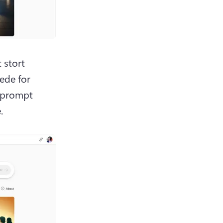
stort 
ede for 
 prompt 
. 