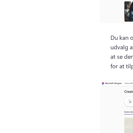
Du kan o
udvalg af
at se de
for at t