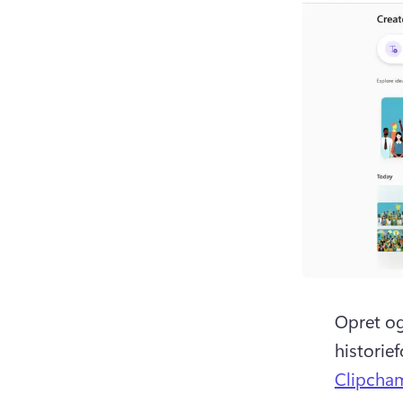
Opret og
historie
Clipcham