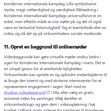
kvindernes internationale kampdag. 
Lilla symboliserer 
styrke, magt, retfærdighed og værdighed. 
Påklædning i 
Kvindernes Internationale Kampdags universalfarve er en 
enkel, men effektiv måde at vise støtte på, og det vil også 
være en fantastisk fotomulighed! 
Tag et teambillede eller en 
video, og slå det op på virksomhedens sociale medieside. 
11.
Opret en baggrund til onlinemøder
Videobaggrunde kan gøre virtuelle møder endnu bedre i 
ugen for Kvindernes Internationale Kampdag i marts. 
Det er 
en simpel gestus for at anerkende lejligheden. 
Virksomheder kan oprette en og opfordre medarbejderne til 
at bruge den internt og med eksterne interessenter for at 
repræsentere engagement i sagen. 
Start med en 
(opens in a new tab)
Graduer videobaggrund
 i lilla, eller vælg en gratis 
animeret video fra samlinger, tilføj derefter et 
virksomhedslogo, og gem dem i videoopløsning i høj 
kvalitet. 
Udforsk gratis videoer fra samlinger til Kvindernes 