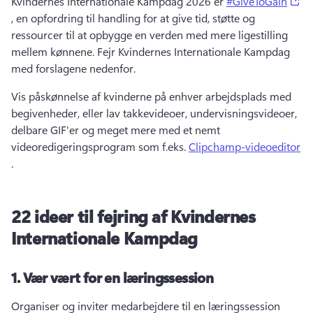
(o
Kvindernes Internationale Kampdag 2026 er 
#GiveToGain
, en opfordring til handling for at give tid, støtte og 
ressourcer til at opbygge en verden med mere ligestilling 
mellem kønnene. 
Fejr Kvindernes Internationale Kampdag 
med forslagene nedenfor. 
Vis påskønnelse af kvinderne på enhver arbejdsplads med 
begivenheder, eller lav takkevideoer, undervisningsvideoer, 
delbare GIF'er og meget mere med et nemt 
videoredigeringsprogram som f.eks. 
Clipchamp-videoeditor
. 
22 ideer til fejring af Kvindernes
Internationale Kampdag
1.
Vær vært for en læringssession
Organiser og inviter medarbejdere til en læringssession 