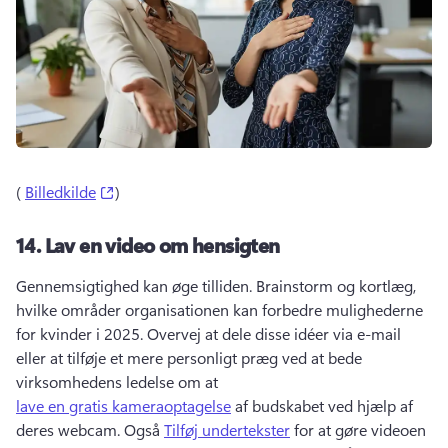
(opens in a new tab)
( 
Billedkilde
) 
14.
Lav en video om hensigten
Gennemsigtighed kan øge tilliden. 
Brainstorm og kortlæg, 
hvilke områder organisationen kan forbedre mulighederne 
for kvinder i 2025. 
Overvej at dele disse idéer via e-mail 
eller at tilføje et mere personligt præg ved at bede 
virksomhedens ledelse om at 
lave en gratis kameraoptagelse
 af budskabet ved hjælp af 
deres webcam. 
Også 
Tilføj undertekster
 for at gøre videoen 