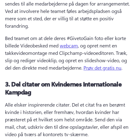
sendes til alle medarbejderne på dagen for arrangementet. 
Ved at involvere hele teamet føles arbejdspladsen også 
mere som et sted, der er villig til at støtte en positiv 
forandring. 
Bed teamet om at dele deres #GivetoGain foto eller korte 
billede Videobesked med 
webcam
, og opret nemt en 
takkevideomontage med Clipchamp-videoeditoren. 
Træk, 
slip og rediger videoklip, og opret en slideshow-video, og 
del den direkte med medarbejderne. 
Prøv det gratis nu
. 
3.
Del citater om Kvindernes Internationale
Kampdag
Alle elsker inspirerende citater. 
Del et citat fra en berømt 
kvinde i historien, eller fremhæv, hvordan kvinder har 
præsteret på et hvilket som helst område. 
Send den via 
mail, chat, udskriv den til dine opslagstavler, eller afspil en 
video på tværs af kontorets tv-skærme. 