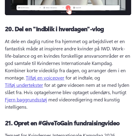
20.
Del en "Indblik i hverdagen"-vlog
At dele en daglig rutine fra hjemmet og arbejdslivet er en 
fantastisk måde at inspirere andre kvinder på IWD. 
Work-
life-balance og en kvindes forskellige ansvarsområder er en 
god samtale til Kvindernes Internationale Kampdag. 
Kombiner korte videoklip fra dagen, og arranger dem i en 
montage. 
Tilføj en voiceover
 for at indtale, og 
Tilføj undertekster
 for at gøre videoen nem at se med lyden 
slået fra. 
Hvis optagelserne blev optaget udendørs, hurtigt 
Fjern baggrundsstøj
 med videoredigering med kunstig 
intelligens. 
21.
Opret en #GiveToGain fundraisingvideo
Temaet for Kvindernes Internationale Kampdag 2026 