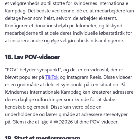
et velgørenhedsløb til støtte for Kvindernes Internationale 
Kampdag. 
Det bedste ved denne idé er, at medarbejdere kan 
deltage hvor som helst, selvom de arbejder eksternt. 
Konfigurer et donationsbeløb pr. kilometer, og tilskynd 
medarbejderne til at dele deres individuelle løbestatistik for 
at inspirere andre og øge velgørenhedsindsamlingerne. 
18.
Lav POV-videoer
"POV" betyder synspunkt", og det er en videostil, der er 
blevet populær på 
TikTok
 og Instagram Reels. 
Disse videoer 
er en god måde at dele et synspunkt på i en situation. 
På 
Kvindernes Internationale Kampdag kan kreatører adressere 
deres daglige udfordringer som kvinde for at skabe 
kendskab og empati. 
Disse kan være både en 
underholdende og lærerig måde at adressere stereotyper 
på. 
Glem ikke at føje #IWD2026 til dine POV-videoer. 
19.
Start et mentorprogram