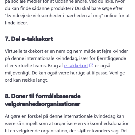
på sociale medier for at uddanne andre. 
Ved du ikke, hvor 
du kan finde sådanne produkter? 
Du skal bare søge efter 
"kvindeejede virksomheder i nærheden af mig" online for at 
finde ideer. 
7.
Del e-takkekort
Virtuelle takkekort er en nem og nem måde at fejre kvinder 
på denne internationale kvindedag, især for fjerntliggende 
(opens in a new tab
eller virtuelle teams. 
Brug af 
e-takkekort
 er også 
miljøvenligt. 
De kan også være hurtige at tilpasse. 
Venlige 
ord kan række langt. 
8.
Doner til formålsbaserede
velgørenhedsorganisationer
At gøre en forskel på denne internationale kvindedag kan 
være så simpelt som at organisere en virksomhedsdonation 
til en velgørende organisation, der støtter kvinders sag. 
Det 