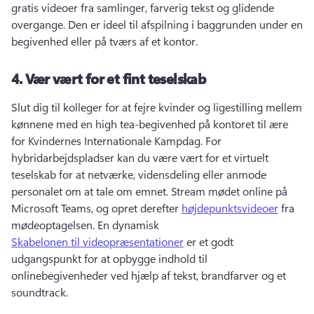
gratis videoer fra samlinger, farverig tekst og glidende 
overgange. 
Den er ideel til afspilning i baggrunden under en 
begivenhed eller på tværs af et kontor. 
4.
Vær vært for et fint teselskab
Slut dig til kolleger for at fejre kvinder og ligestilling mellem 
kønnene med en high tea-begivenhed på kontoret til ære 
for Kvindernes Internationale Kampdag. 
For 
hybridarbejdspladser kan du være vært for et virtuelt 
teselskab for at netværke, vidensdeling eller anmode 
personalet om at tale om emnet. 
Stream mødet online på 
Microsoft Teams, og opret derefter 
højdepunktsvideoer
 fra 
mødeoptagelsen. 
En dynamisk 
Skabelonen til videopræsentationer
 er et godt 
udgangspunkt for at opbygge indhold til 
onlinebegivenheder ved hjælp af tekst, brandfarver og et 
soundtrack. 