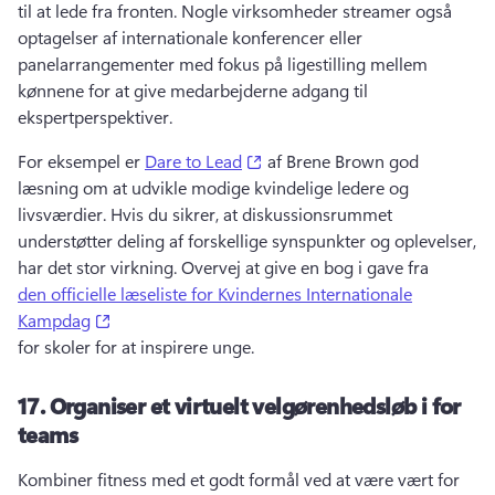
til at lede fra fronten. 
Nogle virksomheder streamer også 
optagelser af internationale konferencer eller 
panelarrangementer med fokus på ligestilling mellem 
kønnene for at give medarbejderne adgang til 
ekspertperspektiver. 
(opens in a new tab)
For eksempel er 
Dare to Lead
 af Brene Brown god 
læsning om at udvikle modige kvindelige ledere og 
livsværdier. 
Hvis du sikrer, at diskussionsrummet 
understøtter deling af forskellige synspunkter og oplevelser, 
har det stor virkning. 
Overvej at give en bog i gave fra 
den officielle læseliste for Kvindernes Internationale
(opens in a new tab)
Kampdag
for skoler for at inspirere unge. 
17.
Organiser et virtuelt velgørenhedsløb i for
teams
Kombiner fitness med et godt formål ved at være vært for 