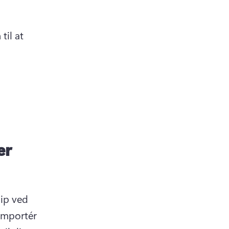
il at 
er
ip ved 
Importér 