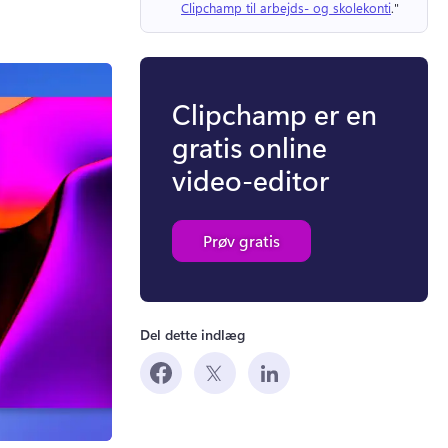
Clipchamp til arbejds- og skolekonti
." 
Clipchamp er en
gratis online
video-editor
Prøv gratis
Del dette indlæg