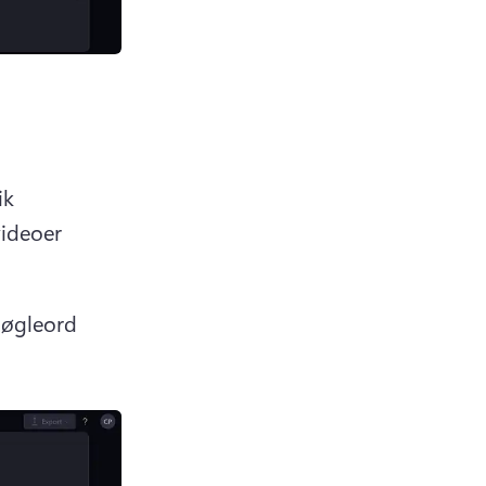
k 
ideoer 
nøgleord 