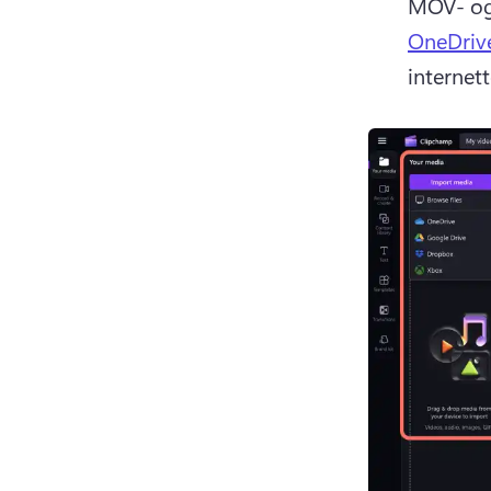
MOV- og 
OneDriv
internett