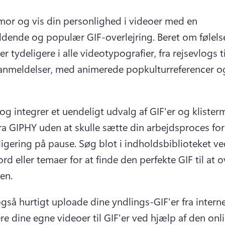
umor og vis din personlighed i videoer med en 
dende og populær GIF-overlejring. 
Beret om følelser
 tydeligere i alle videotypografier, fra rejsevlogs til
nmeldelser, med animerede popkulturreferencer og
og integrer et uendeligt udvalg af GIF'er og klister
fra GIPHY uden at skulle sætte din arbejdsproces for 
igering på pause. 
Søg blot i indholdsbiblioteket ve
rd eller temaer for at finde den perfekte GIF til at ov
en. 
gså hurtigt uploade dine yndlings-GIF'er fra internett
re dine egne videoer til GIF'er ved hjælp af den onli