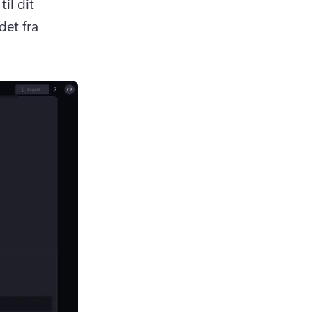
il dit 
et fra 