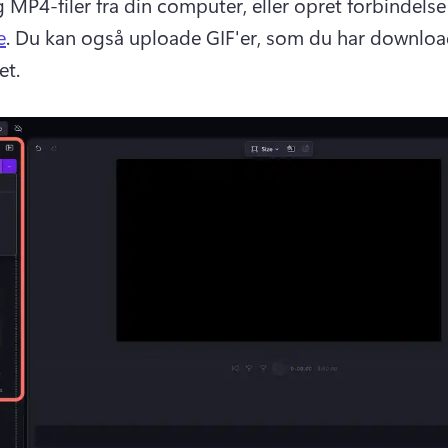
MP4-filer fra din computer, eller opret forbindelse t
e
. 
Du kan også uploade GIF'er, som du har download
et.