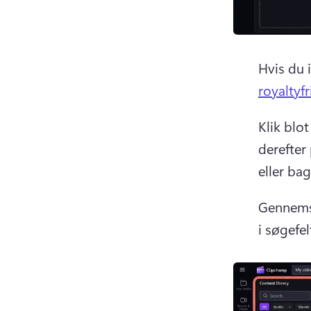
Hvis du i
royaltyf
Klik blot
derefter 
eller ba
Gennemse
i søgefel