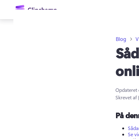
hovedindholdet
Blog
V
Såd
onl
Opdateret 
Log på
Skrevet af
Prøv det gratis
På den
Sådan
Se vi