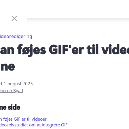
ideoredigering
an føjes GIF'er til vid
ine
d.
1. august 2025
Kieron Byatt
ne side
 føjes GIF'er til videoer
deoselvstudiet om at integrere GIF