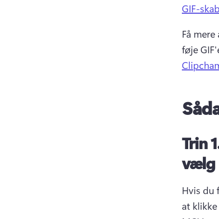
GIF-skab
Få mere 
føje GIF
Clipcha
Såda
Trin 1
vælg 
Hvis du f
at klikk