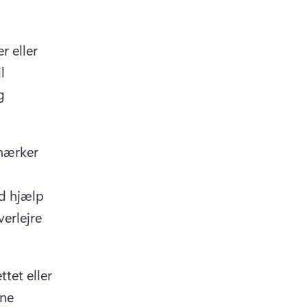
 eller 
 
 
mærker 
d hjælp 
erlejre 
et eller 
ne 