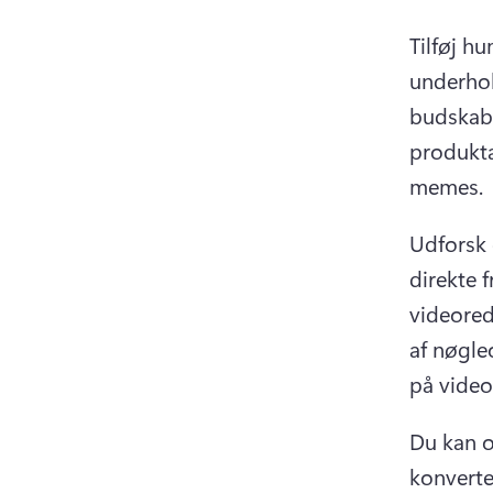
Tilføj h
underhol
budskaber
produkta
memes. 
Udforsk 
direkte 
videored
af nøgleo
på video
Du kan o
konverte