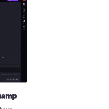
champ
baser 