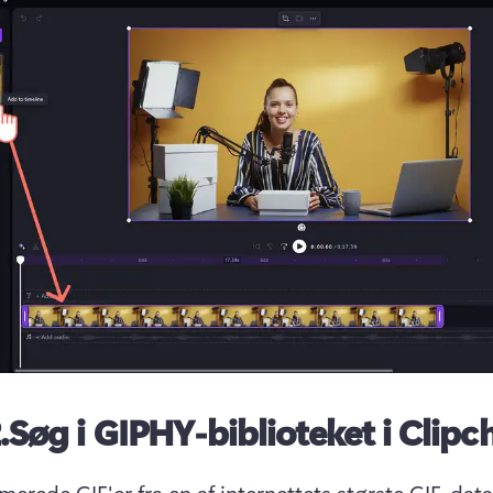
.
Søg i GIPHY-biblioteket i Clip
imerede GIF'er fra en af internettets største GIF-data