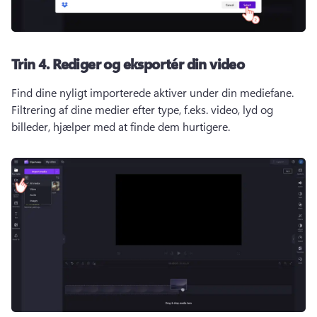
Trin 4.
Rediger og eksportér din video
Find dine nyligt importerede aktiver under din mediefane. 
Filtrering af dine medier efter type, f.eks. video, lyd og 
billeder, hjælper med at finde dem hurtigere. 