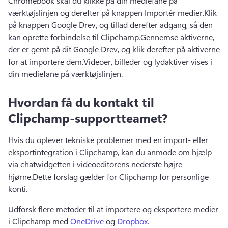
Chromebook skal du klikke på din mediefane på 
værktøjslinjen og derefter på knappen Importér medier.
Klik 
på knappen Google Drev, og tillad derefter adgang, så den 
kan oprette forbindelse til Clipchamp.
Gennemse aktiverne, 
der er gemt på dit Google Drev, og klik derefter på aktiverne 
for at importere dem.
Videoer, billeder og lydaktiver vises i 
din mediefane på værktøjslinjen.
Hvordan få du kontakt til
Clipchamp-supportteamet?
Hvis du oplever tekniske problemer med en import- eller 
eksportintegration i Clipchamp, kan du anmode om hjælp 
via chatwidgetten i videoeditorens nederste højre 
hjørne.
Dette forslag gælder for Clipchamp for personlige 
konti.
Udforsk flere metoder til at importere og eksportere medier 
i Clipchamp med 
OneDrive
 og 
Dropbox
. 