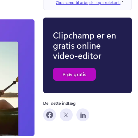
Clipchamp til arbejds- og skolekonti
." 
Clipchamp er en
gratis online
video-editor
Prøv gratis
Del dette indlæg