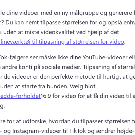
ele dine videoer med en ny målgruppe og generere fl
r? Du kan nemt tilpasse størrelsen for og opslå enhv
k uden at miste videokvalitet ved hjælp af det 
lineværktøj til tilpasning af størrelsen for video
. 
Tok-følgere ser måske ikke dine YouTube-videoer elle
 andre konti på sociale medier. Tilpasning af størrel
ende videoer er den perfekte metode til hurtigt at g
 uden at starte fra bunden. Vælg blot 
redde-forholdet
16:9 for video for at få din video til 
g. 
e for at udforske, hvordan du tilpasser størrelsen fo
 og Instagram-videoer til TikTok og ændrer højde