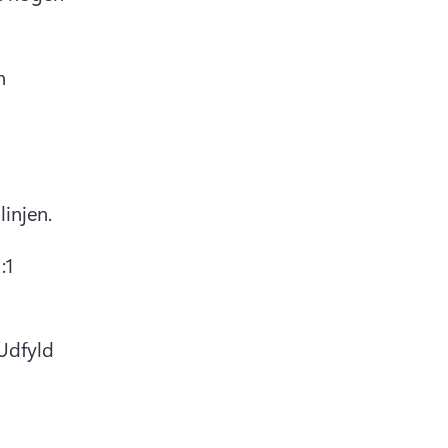
 
linjen.
1 
Udfyld 