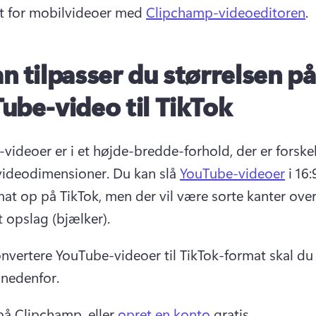
t for mobilvideoer med 
Clipchamp-videoeditoren
. 
n tilpasser du størrelsen på
ube-video til TikTok
videoer er i et højde-bredde-forhold, der er forskelli
videodimensioner. Du kan slå 
YouTube-videoer
 i 16:9
at op på TikTok, men der vil være sorte kanter over
t opslag (bjælker). 
onvertere YouTube-videoer til TikTok-format skal du 
 nedenfor.
å Clipchamp, eller 
opret en konto
 gratis. 