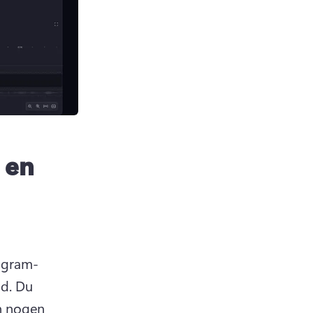
 en
tagram-
d. Du 
n nogen 