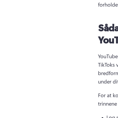
forholde
Såda
YouT
YouTube-
TikToks 
bredform
under di
For at k
trinnene
Log p