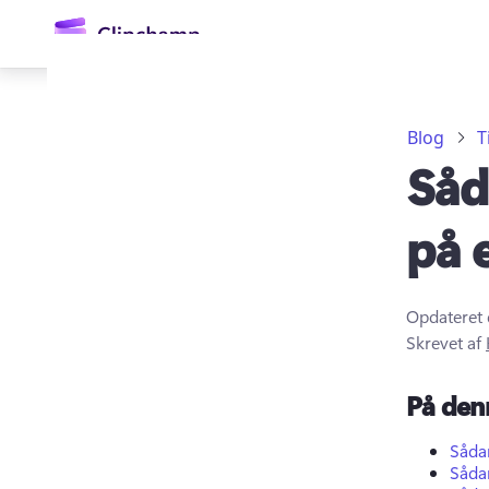
hovedindholdet
Blog
T
Såd
på 
Opdateret 
Log på
Skrevet af
Prøv det gratis
På den
Sådan
Sådan