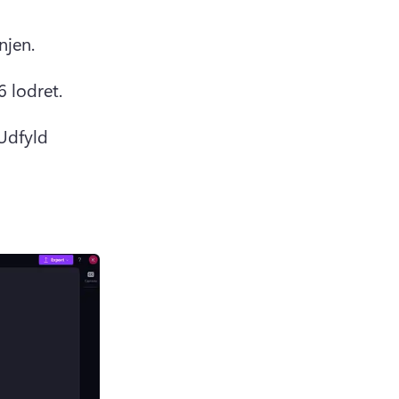
njen. 
6 lodret.
Udfyld 