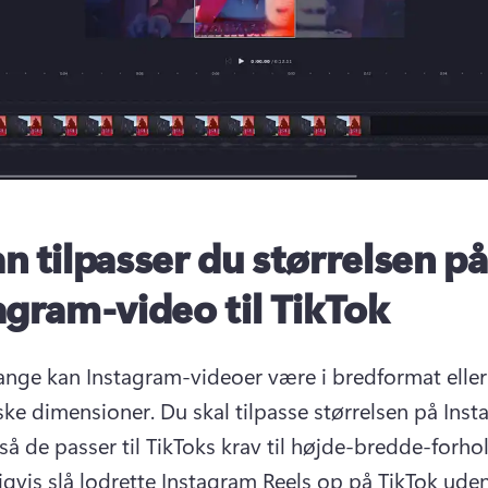
n tilpasser du størrelsen på
agram-video til TikTok
nge kan Instagram-videoer være i bredformat eller 
ske dimensioner. Du skal tilpasse størrelsen på Ins
så de passer til TikToks krav til højde-bredde-forhol
igvis slå lodrette Instagram Reels op på TikTok ude