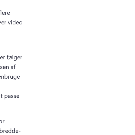
ere 
er video 
r følger 
sen af 
enbruge 
at passe 
r 
-bredde-