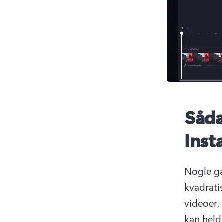
Såda
Inst
Nogle ga
kvadrati
videoer, 
kan held