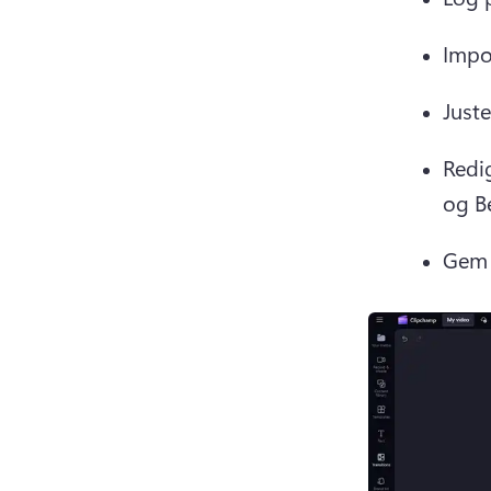
Impo
Juste
Redi
og B
Gem 