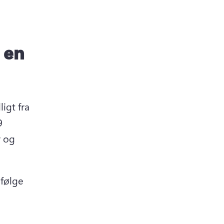
 en
gt fra 
 
 og 
følge 