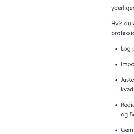
yderlige
Hvis du 
professi
Log p
Impor
Juste
kvadr
Redi
og B
Gem 