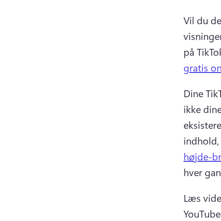
Vil du d
visninge
på TikTo
gratis on
Dine Tik
ikke dine
eksister
indhold,
højde-b
hver gan
Læs vider
YouTube-