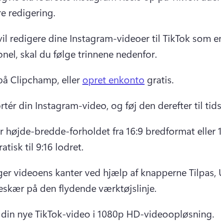
re redigering.
vil redigere dine Instagram-videoer til TikTok som en
onel, skal du følge trinnene nedenfor.
å Clipchamp, eller 
opret en
konto
 gratis. 
tér din Instagram-video, og føj den derefter til tids
r højde-bredde-forholdet fra 16:9 bredformat eller 1:
atisk til 9:16 lodret.
ger videoens kanter ved hjælp af knapperne Tilpas, 
eskær på den 
flydende værktøjslinje
. 
din nye TikTok-video i 1080p HD-videoopløsning.