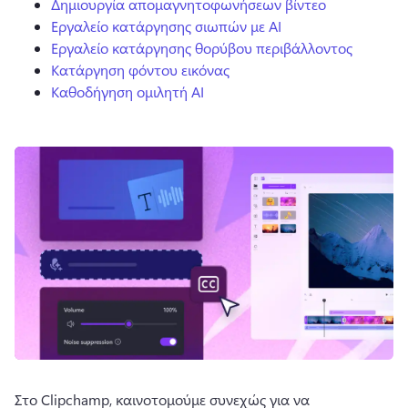
Δημιουργία απομαγνητοφωνήσεων βίντεο
Εργαλείο κατάργησης σιωπών με AI
Εργαλείο κατάργησης θορύβου περιβάλλοντος
Κατάργηση φόντου εικόνας
Καθοδήγηση ομιλητή AI
Στο Clipchamp, καινοτομούμε συνεχώς για να 