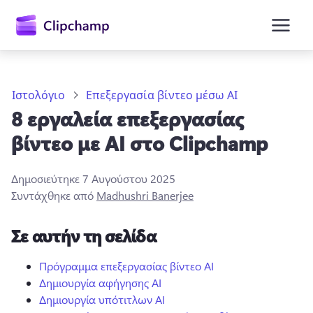
κύριο
περιεχόμενο
Ιστολόγιο
Επεξεργασία βίντεο μέσω AI
8 εργαλεία επεξεργασίας
βίντεο με AI στο Clipchamp
Δημοσιεύτηκε
7 Αυγούστου 2025
Συντάχθηκε από
Madhushri Banerjee
Είσοδος
Σε αυτήν τη σελίδα
Δωρεάν δοκιμή
Πρόγραμμα επεξεργασίας βίντεο AI
Δημιουργία αφήγησης ΑΙ
Δημιουργία υπότιτλων AI