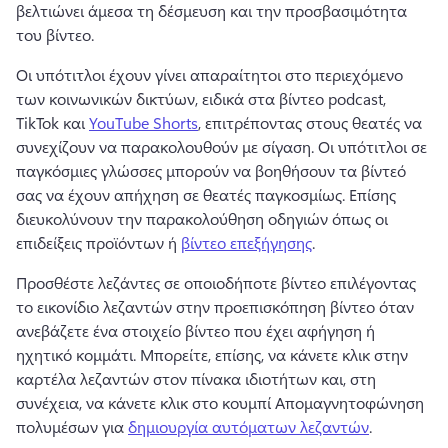
βελτιώνει άμεσα τη δέσμευση και την προσβασιμότητα 
του βίντεο. 
Οι υπότιτλοι έχουν γίνει απαραίτητοι στο περιεχόμενο 
των κοινωνικών δικτύων, ειδικά στα βίντεο podcast, 
TikTok και 
YouTube Shorts
, επιτρέποντας στους θεατές να 
συνεχίζουν να παρακολουθούν με σίγαση. 
Οι υπότιτλοι σε 
παγκόσμιες γλώσσες μπορούν να βοηθήσουν τα βίντεό 
σας να έχουν απήχηση σε θεατές παγκοσμίως. 
Επίσης 
διευκολύνουν την παρακολούθηση οδηγιών όπως οι 
επιδείξεις προϊόντων ή 
βίντεο επεξήγησης
. 
Προσθέστε λεζάντες σε οποιοδήποτε βίντεο επιλέγοντας 
το εικονίδιο λεζαντών στην προεπισκόπηση βίντεο όταν 
ανεβάζετε ένα στοιχείο βίντεο που έχει αφήγηση ή 
ηχητικό κομμάτι. 
Μπορείτε, επίσης, να κάνετε κλικ στην 
καρτέλα λεζαντών στον πίνακα ιδιοτήτων και, στη 
συνέχεια, να κάνετε κλικ στο κουμπί Απομαγνητοφώνηση 
πολυμέσων για 
δημιουργία αυτόματων λεζαντών
. 