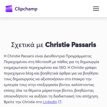
κύριο
περιεχόμενο
Σχετικά με
Christie Passaris
Η Christie Passaris είναι Διευθύντρια Προγράμματος 
Περιεχομένου στη Microsoft με πάθος για τη δημιουργία 
ενημερωτικού περιεχομένου και SEO. 
Η Christie γράφει 
Είσοδος
περιεχόμενο blog και βοηθητικά άρθρα για να βοηθήσει 
τους δημιουργούς να αξιοποιήσουν στο έπακρο την 
Δωρεάν δοκιμή
εμπειρία τους στην επεξεργασία βίντεο, καλύπτοντας 
επίσης όλα τα θέματα μάρκετινγκ βίντεο, βοηθώντας 
οποιονδήποτε να αυξήσει τη διαδικτυακή του απήχηση. 
(opens in a new tab)
Βρείτε την Christie στο 
LinkedIn
. 