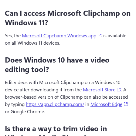
Can I access Microsoft Clipchamp on
Windows 11?
(opens in a new 
Yes, the 
Microsoft Clipchamp Windows app
 is available 
on all Windows 11 devices.
Does Windows 10 have a video
editing tool?
Edit videos with Microsoft Clipchamp on a Windows 10 
(opens 
device after downloading it from the 
Microsoft Store
. A 
browser-based version of Clipchamp can also be accessed 
(op
by typing 
https://app.clipchamp.com/
 in 
Microsoft Edge
or Google Chrome.
Is there a way to trim video in