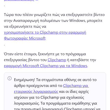
. 
Τώρα που πλέον γνωρίζετε πώς να επεξεργαστείτε βίντεο 
στην Αναπαραγωγή πολυμέσων των Windows, μπορείτε 
να εξερευνήσετε πώς να 
χρησιμοποιήσετε το Clipchamp στην εφαρμογή
Φωτογραφίες Microsoft
. 
Όταν είστε έτοιμοι, ξεκινήστε με το πρόγραμμα 
επεξεργασίας βίντεο του 
Clipchamp
 ή κατεβάστε την 
εφαρμογή Microsoft Clipchamp για τα Windows
. 
Ενημέρωση!
 Τα στιγμιότυπα οθόνης σε αυτό το 
άρθρο προέρχονται από το 
Clipchamp για 
εταιρικούς λογαριασμούς
 και οι ίδιες αρχές 
ισχύουν για το Clipchamp για σχολικούς 
λογαριασμούς. 
Τα προγράμματα εκμάθησης για 
τον προσωπικό λογαριασμό Clipchamp μπορεί να 