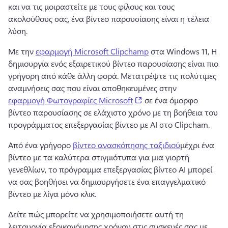
και να τις μοιραστείτε με τους φίλους και τους 
ακολούθους σας, ένα βίντεο παρουσίασης είναι η τέλεια 
λύση. 
Με την 
εφαρμογή Microsoft Clipchamp
 στα Windows 11, Η 
δημιουργία ενός εξαιρετικού βίντεο παρουσίασης είναι πιο 
γρήγορη από κάθε άλλη φορά. 
Μετατρέψτε τις πολύτιμες 
αναμνήσεις σας που είναι αποθηκευμένες στην 
(opens in a new tab)
εφαρμογή Φωτογραφίες Microsoft
 σε ένα όμορφο 
βίντεο παρουσίασης σε ελάχιστο χρόνο με τη βοήθεια του 
προγράμματος επεξεργασίας βίντεο με AI στο Clipcham. 
Από ένα γρήγορο 
βίντεο ανασκόπησης ταξιδιού
μέχρι ένα 
βίντεο με τα καλύτερα στιγμιότυπα για μια γιορτή 
γενεθλίων, το πρόγραμμα επεξεργασίας βίντεο AI μπορεί 
να σας βοηθήσει να δημιουργήσετε ένα επαγγελματικό 
βίντεο με λίγα μόνο κλικ. 
Δείτε πώς μπορείτε να χρησιμοποιήσετε αυτή τη 
λειτουργία εξοικονόμησης χρόνου στις συσκευές σας με 