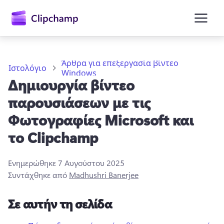
κύριο
περιεχόμενο
Άρθρα για επεξεργασία βίντεο
Ιστολόγιο
Windows
Δημιουργία βίντεο
παρουσιάσεων με τις
Φωτογραφίες Microsoft και
το Clipchamp
Είσοδος
Ενημερώθηκε
7 Αυγούστου 2025
Δωρεάν δοκιμή
Συντάχθηκε από
Madhushri Banerjee
Σε αυτήν τη σελίδα