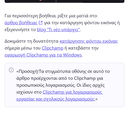
Για περισσότερη βοήθεια, ρίξτε μια ματιά στο 
(opens in a new tab)
άρθρο βοήθειας
 για την κατάργηση φόντου εικόνας ή 
εξερευνήστε το 
blog "Τι νέο υπάρχει"
. 
Δοκιμάστε τη δυνατότητα 
κατάργησης φόντου εικόνας
σήμερα μέσω του 
Clipchamp
 ή κατεβάστε την 
εφαρμογή Clipchamp για τα Windows
. 
«Προσοχή!
Τα στιγμιότυπα οθόνης σε αυτό το 
άρθρο προέρχονται από το Clipchamp για 
προσωπικούς λογαριασμούς. 
Οι ίδιες αρχές 
ισχύουν στο 
Clipchamp για λογαριασμούς 
εργασίας και σχολικούς λογαριασμούς
.» 