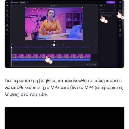
Για περισσότερη βοήθεια, παρακολουθήστε πώς μπορείτε 
να αποθηκεύσετε ήχο MP3 από βίντεο MP4 (απεριόριστες 
λήψεις) στο YouTube.