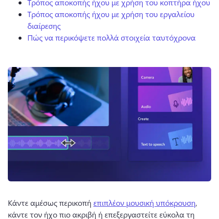
Τρόπος αποκοπής ήχου με χρήση του κοπτήρα ήχου
Τρόπος αποκοπής ήχου με χρήση του εργαλείου
διαίρεσης
Πώς να περικόψετε πολλά στοιχεία ταυτόχρονα
Κάντε αμέσως περικοπή 
επιπλέον μουσική υπόκρουση
, 
κάντε τον ήχο πιο ακριβή ή επεξεργαστείτε εύκολα τη 