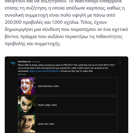
σκεφτούν και να συζητήσουν. 
Το WatchMojo ενθάρρυνε 
επίσης τη συζήτηση, η οποία απέδωσε καρπούς, καθώς η 
συνολική συμμετοχή είναι πολύ υψηλή με πάνω από 
200.000 προβολές και 1.000 σχόλια. 
Τέλος, έχουν 
δημιουργήσει μια σύνδεση που παραπέμπει σε ένα σχετικό 
βίντεο, πράγμα που αυξάνει περαιτέρω τις πιθανότητες 
προβολής και συμμετοχής.