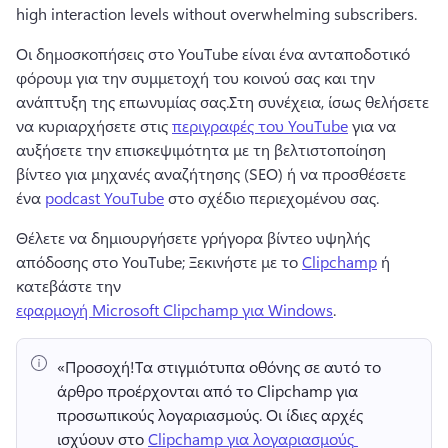
high interaction levels without overwhelming subscribers.
Οι δημοσκοπήσεις στο YouTube είναι ένα ανταποδοτικό 
φόρουμ για την συμμετοχή του κοινού σας και την 
ανάπτυξη της επωνυμίας σας.
Στη συνέχεια, ίσως θελήσετε 
να κυριαρχήσετε στις 
περιγραφές του YouTube
 για να 
αυξήσετε την επισκεψιμότητα με τη βελτιστοποίηση 
βίντεο για μηχανές αναζήτησης (SEO) ή να προσθέσετε 
ένα 
podcast YouTube
 στο σχέδιο περιεχομένου σας. 
Θέλετε να δημιουργήσετε γρήγορα βίντεο υψηλής 
απόδοσης στο YouTube; 
Ξεκινήστε με το 
Clipchamp
 ή 
κατεβάστε την 
εφαρμογή Microsoft Clipchamp για Windows
. 
«Προσοχή!
Τα στιγμιότυπα οθόνης σε αυτό το 
άρθρο προέρχονται από το Clipchamp για 
προσωπικούς λογαριασμούς. 
Οι ίδιες αρχές 
ισχύουν στο 
Clipchamp για λογαριασμούς 