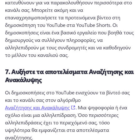
κατευθύνουν για να παρακολουθήσουν περισσότερα στο 
κανάλι σας. 
Μπορείτε ακόμη και να 
επαναχρησιμοποιήσετε τα προτεινόμενα βίντεο στη 
δημοσκόπηση του YouTube στα 
YouTube Shorts.
 Οι 
δημοσκοπήσεις είναι ένα βασικό εργαλείο που βοηθά τους 
δημιουργούς να συλλέγουν πληροφορίες, να 
αλληλεπιδρούν με τους συνδρομητές και να καθοδηγούν 
το μέλλον του καναλιού σας. 
7.
Αυξήστε τα αποτελέσματα Αναζήτησης και
Ανακάλυψης
Οι δημοσκοπήσεις στο YouTube ενισχύουν τα βίντεό σας 
και το κανάλι σας στον αλγόριθμο 
(opens in a new tab)
Αναζήτησης και Ανακάλυψης
. 
Μια ψηφοφορία ή ένα 
σχόλιο είναι μια αλληλεπίδραση. 
Όσο περισσότερες 
αλληλεπιδράσεις έχει το περιεχόμενό σας, τόσο 
υψηλότερα θα εμφανίζεται στα αποτελέσματα 
αναζήτησης. 