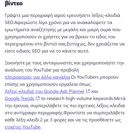
βίντεο
Γράψτε μια περιγραφή αφού ερευνήσετε λέξεις-κλειδιά 
SEO.
Αφιερώστε λίγο χρόνο για να ανακαλύψετε τα 
ερωτήματα αναζήτησης με μεγάλη και μικρή ουρά που 
χρησιμοποιούν οι χρήστες για να βρουν το είδος του 
περιεχομένου στο βίντεό σας.
Ευτυχώς, δεν χρειάζεται να 
είστε ειδικός SEO για να το κάνετε αυτό.
Ξεκινήστε με τους ανταγωνιστές και χρησιμοποιήστε την 
ανάλυση του YouTube για προβολή 
πληροφορίες για άλλα κανάλια
.
Οι YouTubers μπορούν 
επίσης να χρησιμοποιούν εργαλεία όπως 
(opens in a new tab)
Λέξεις-κλειδιά του Google Ads Planner
 και 
(opens in a new tab)
Google Trends
 to research high-volume keywords.
Μετά 
την έρευνα, συμπεριλάβετε τις πιο σχετικές λέξεις-κλειδιά 
στο αντίγραφο περιγραφής.
Φροντίστε να συμπεριλάβετε 
κάθε λέξη-κλειδί 2 με 3 φορές και να τις προσθέσετε ως 
ετικέτες YouTube
. 