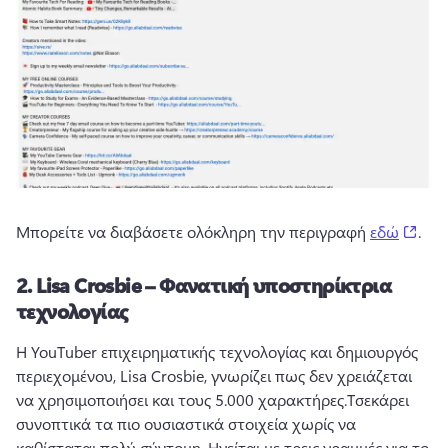
(ope
Μπορείτε να διαβάσετε ολόκληρη την περιγραφή 
εδώ
. 
2.
Lisa Crosbie – Φανατική υποστηρίκτρια
τεχνολογίας
Η YouTuber επιχειρηματικής τεχνολογίας και δημιουργός 
περιεχομένου, Lisa Crosbie, γνωρίζει πως δεν χρειάζεται 
να χρησιμοποιήσει και τους 5.000 χαρακτήρες.
Τσεκάρει 
συνοπτικά τα πιο ουσιαστικά στοιχεία χωρίς να 
καθίσταται πολύ σύντομη. 
Ηγείται με τρεις γραμμές για το 