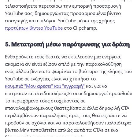
τελειοποιήσετε περεταίρω την εμπορική προσαρμογή 
YouTube σας, δημιουργώντας προσαρμοσμένα βίντεο 
εισαγωγής και επιλόγου YouTube μέσω της χρήσης 
προτύπων βίντεο YouTube
 στο Clipchamp. 
5.
Μετατροπή μέσω παρότρυνσης για δράση
Ενθαρρύνετε τους θεατές να εκτελέσουν μια ενέργεια, 
ακόμα κι αν είναι εξίσου απλό με την παρακολούθηση 
ενός άλλου βίντεο.
Το ψωμί και το βούτυρο της κλήσης του 
YouTube σε ενέργειες είναι να χτυπήσει το 
κουμπιά "Μου αρέσει" και "εγγραφή"
 και για να 
επιτρέπονται οι ειδοποιήσεις.
Έτσι οι δημιουργοί προωθούν 
το περιεχόμενό τους στοχεύοντας σε 
επαναλαμβανόμενους θεατές.
Κάποια άλλα δημοφιλή CTA 
περιλαμβάνουν παρακλήσεις προς τους θεατές, ώστε να 
προβούν σε σχόλια και να παρακολουθήσουν παλαιότερα 
βίντεο.
Μην τοποθετείτε απλώς αυτά τα CTAs σε ένα 