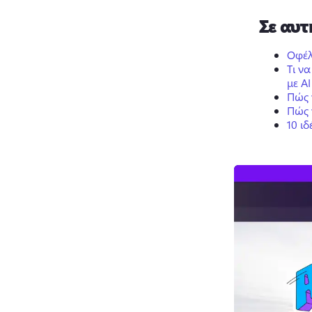
Σε αυτ
Οφέλ
Τι ν
με AI
Πώς 
Πώς 
10 ι