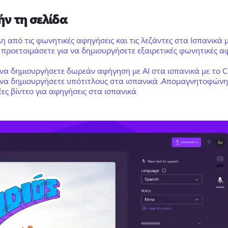
ήν τη σελίδα
η από τις φωνητικές αφηγήσεις και τις λεζάντες στα Ισπανικά μ
α προετοιμάσετε για να δημιουργήσετε εξαιρετικές φωνητικές α
να δημιουργήσετε δωρεάν αφήγηση με AI στα ισπανικά με το 
να δημιουργήσετε υπότιτλους στα ισπανικά .
Απομαγνητοφώνη
δέες βίντεο για αφηγήσεις στα ισπανικά