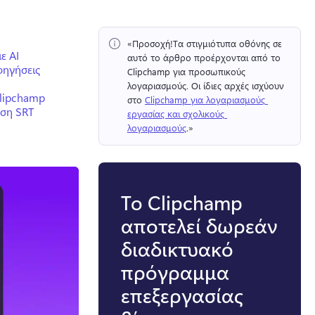
«Προσοχή!
Τα στιγμιότυπα οθόνης σε 
ε AI
αυτό το άρθρο προέρχονται από το 
φηγήσεις
Clipchamp για προσωπικούς 
λογαριασμούς. 
Οι ίδιες αρχές ισχύουν 
Clipchamp
στο 
Clipchamp για λογαριασμούς 
ση SRT
εργασίας και σχολικούς 
λογαριασμούς
.» 
Το Clipchamp
αποτελεί δωρεάν
διαδικτυακό
πρόγραμμα
επεξεργασίας