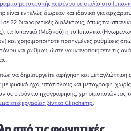
ραμμα μετατροπής κειμένου σε ομιλία στα Ισπανι
p είναι εντελώς δωρεάν και ιδανικό για αρχάριου
 σε 22 διαφορετικές διαλέκτους, όπως τα Ισπανικά
ς), τα Ισπανικά (Μεξικού) ή τα Ισπανικά (Ηνωμένων
ών) και χρησιμοποιήστε προηγμένες ρυθμίσεις όπω
τόνου και ρυθμού, ώστε να ικανοποιήσετε τις ανά
ας.
πώς να δημιουργείτε αφήγηση και μεταγλώττιση σ
 με φυσικό ήχο, υπότιτλους και μεταγραφή, χωρίς 
καν σε στούντιο ηχογράφησης, χρησιμοποιώντας τ
μα επεξεργασίας βίντεο Clipchamp
.
η από τις φωνητικές