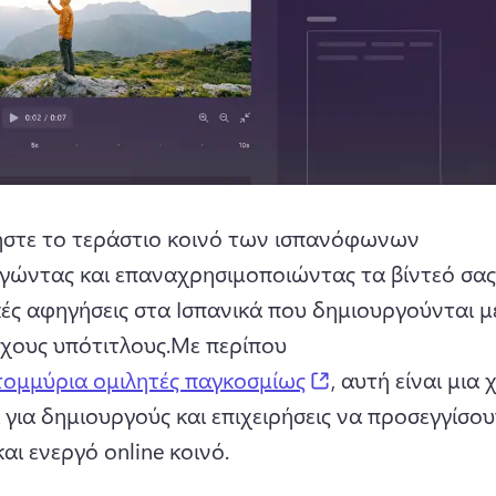
ήστε το τεράστιο κοινό των ισπανόφωνων 
γώντας και επαναχρησιμοποιώντας τα βίντεό σας 
ς αφηγήσεις στα Ισπανικά που δημιουργούνται με 
ιχους υπότιτλους.
Με περίπου 
(opens in a new t
τομμύρια ομιλητές παγκοσμίως
, αυτή είναι μια 
 για δημιουργούς και επιχειρήσεις να προσεγγίσου
αι ενεργό online κοινό.