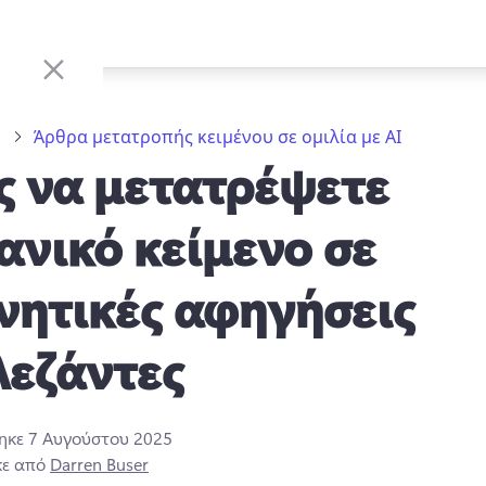
ο
Άρθρα μετατροπής κειμένου σε ομιλία με AI
 να μετατρέψετε
ανικό κείμενο σε
ητικές αφηγήσεις
λεζάντες
τηκε
7 Αυγούστου 2025
κε από
Darren Buser