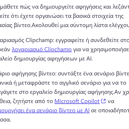
άθετε πώς να δημιουργείτε αφηγήσεις και λεζάντε
ίτε ότι έχετε οργανώσει τα βασικά στοιχεία της 
σίας βίντεο.
Ακολουθεί μια σύντομη λίστα ελέγχου
αριασμός Clipchamp: εγγραφείτε ή συνδεθείτε στο
εάν 
λογαριασμό Clipchamp
 για να χρησιμοποιήσε
αλείο δημιουργίας αφηγήσεων με AI.
άριο αφήγησης βίντεο: συντάξτε ένα σενάριο βίντε
ανικά ή μεταφράστε το αγγλικό σενάριο για να το 
αγάγετε στο εργαλείο δημιουργίας αφήγησης.
Αν χρ
(opens in
θεια, ζητήστε από το 
Microsoft Copilot
 να 
ιουργήσει ένα σενάριο βίντεο με AI
 σε οποιαδήποτ
σσα.