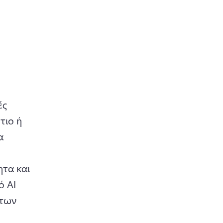
ς 
ιο ή 
 
τα και 
 ΑΙ 
των 