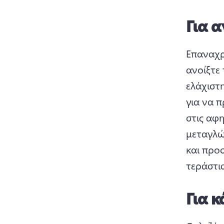
Για 
Επαναχρ
ανοίξτε 
ελάχιστ
για να 
στις αφ
μεταγλώ
και προσ
τεράστι
Για 