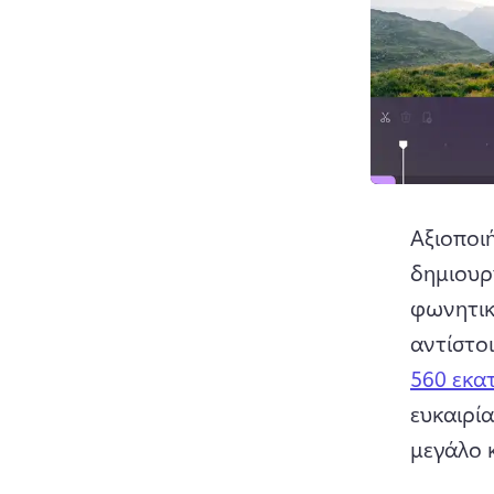
Αξιοποι
δημιουρ
φωνητικέ
αντίστο
560 εκα
ευκαιρία
μεγάλο κ