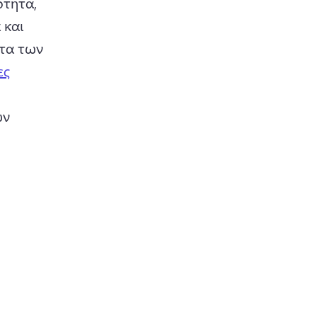
τητα, 
και 
τα των 
ες
ν 