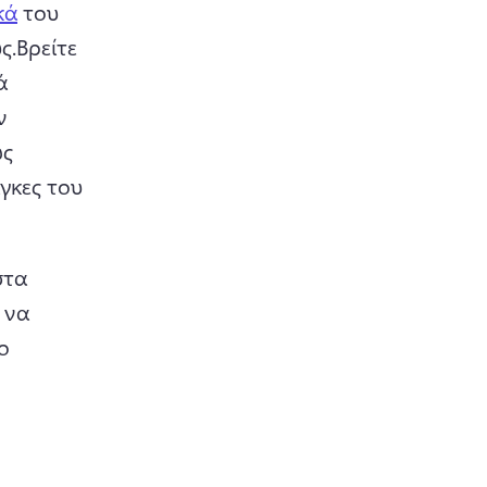
κά
 του 
ς.
Βρείτε 
 
 
ς 
γκες του 
τα 
να 
ο 