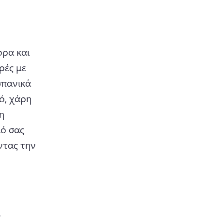
ρα και 
ές με 
σπανικά 
, χάρη 
 
ό σας 
τας την 