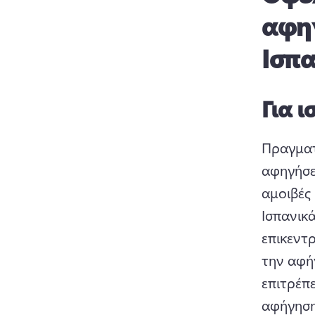
αφηγ
Ισπα
Για 
Πραγματ
αφηγήσε
αμοιβές
Ισπανικ
επικεντ
την αφή
επιτρέπ
αφήγηση