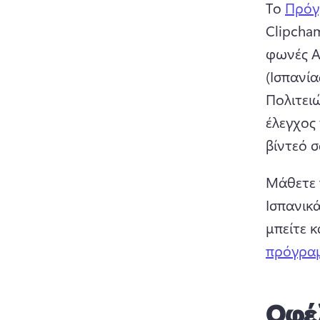
Το 
Πρόγ
Clipcham
φωνές AI
(Ισπανία
Πολιτει
έλεγχος 
βίντεό σ
Μάθετε 
Ισπανικά
μπείτε 
πρόγραμ
Οφέλ