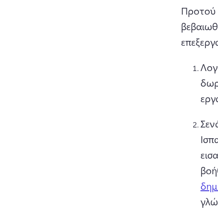
Προτού μ
βεβαιωθε
επεξεργα
Λογ
δωρ
εργ
Σεν
Ισπ
εισ
βοή
δημ
γλώ