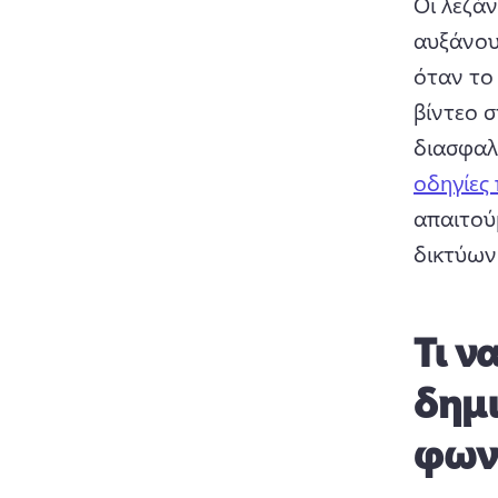
Οι λεζά
αυξάνου
όταν το 
βίντεο σ
διασφαλ
οδηγίες
απαιτού
δικτύων
Τι ν
δημι
φωνη