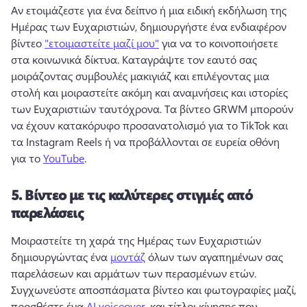
Αν ετοιμάζεστε για ένα δείπνο ή μια ειδική εκδήλωση της 
Ημέρας των Ευχαριστιών, δημιουργήστε ένα ενδιαφέρον 
βίντεο 
"ετοιμαστείτε μαζί μου"
 για να το κοινοποιήσετε 
στα κοινωνικά δίκτυα. 
Καταγράψτε τον εαυτό σας 
μοιράζοντας συμβουλές μακιγιάζ και επιλέγοντας μια 
στολή και μοιραστείτε ακόμη και αναμνήσεις και ιστορίες 
των Ευχαριστιών ταυτόχρονα. 
Τα βίντεο GRWM μπορούν 
να έχουν κατακόρυφο προσανατολισμό για το TikTok και 
τα Instagram Reels ή να προβάλλονται σε ευρεία οθόνη 
για το 
YouTube
. 
5.
Βίντεο με τις καλύτερες στιγμές από
παρελάσεις
Μοιραστείτε τη χαρά της Ημέρας των Ευχαριστιών 
δημιουργώντας ένα 
μοντάζ
 όλων των αγαπημένων σας 
παρελάσεων και αρμάτων των περασμένων ετών. 
Συγχωνεύστε αποσπάσματα βίντεο και φωτογραφίες μαζί, 
προσθέστε ένα 
AI voiceover
, και τίτλοι κίνησης που 