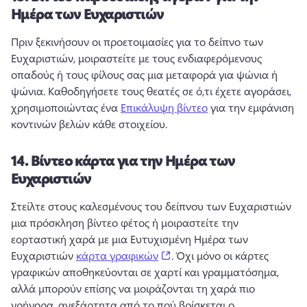
Ημέρα των Ευχαριστιών
Πριν ξεκινήσουν οι προετοιμασίες για το δείπνο των 
Ευχαριστιών, μοιραστείτε με τους ενδιαφερόμενους 
οπαδούς ή τους φίλους σας μια μεταφορά για ψώνια ή 
ψώνια. 
Καθοδηγήσετε τους θεατές σε ό,τι έχετε αγοράσει, 
χρησιμοποιώντας ένα 
Επικάλυψη βίντεο
 για την εμφάνιση 
κοντινών βελών κάθε στοιχείου. 
14.
Βίντεο κάρτα για την Ημέρα των
Ευχαριστιών
Στείλτε στους καλεσμένους του δείπνου των Ευχαριστιών 
μια πρόσκληση βίντεο φέτος ή μοιραστείτε την 
εορταστική χαρά με μια Ευτυχισμένη Ημέρα των 
(opens in a new tab)
Ευχαριστιών 
κάρτα γραφικών
. 
Όχι μόνο οι κάρτες 
γραφικών αποθηκεύονται σε χαρτί και γραμματόσημα, 
αλλά μπορούν επίσης να μοιράζονται τη χαρά πιο 
γρήγορα, ανεξάρτητα από το πού βρίσκεται ο 