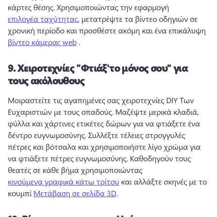
κάρτες θέσης. 
Χρησιμοποιώντας την εφαρμογή 
επιλογέα ταχύτητας
, μετατρέψτε τα βίντεο οδηγιών σε 
χρονική περίοδο και προσθέστε ακόμη και ένα επικάλυψη 
βίντεο κάμερας web
 . 
9.
Χειροτεχνίες "Φτιάξ'το μόνος σου" για
τους ακόλουθους
Μοιραστείτε τις αγαπημένες σας χειροτεχνίες DIY Των 
Ευχαριστιών με τους οπαδούς. 
Μαζέψτε μερικά κλαδιά, 
φύλλα και χάρτινες ετικέτες δώρων για να φτιάξετε ένα 
δέντρο ευγνωμοσύνης. 
Συλλέξτε τέλειες στρογγυλές 
πέτρες και βότσαλα και χρησιμοποιήστε λίγο χρώμα για 
να φτιάξετε πέτρες ευγνωμοσύνης. 
Καθοδηγούν τους 
θεατές σε κάθε βήμα χρησιμοποιώντας 
κινούμενα γραφικά κάτω τρίτου
 και αλλάξτε σκηνές με το 
κουμπί 
Μετάβαση σε σελίδα 3D
. 