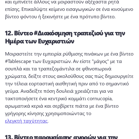
και εμπνέετε άλλους να μοιραστούν αξέχαστα ρητά 
επίσης. 
Επικαλύψτε κείμενο εισαγωγικών σε ένα κινούμενο 
βίντεο φόντου ή ξεκινήστε με ένα πρότυπο βίντεο. 
12.
Βίντεο #Διακόσμηση τραπεζιού για την
Ημέρα των Ευχαριστιών
Μοιραστείτε την εμπειρία ρύθμισης πινάκων με ένα βίντεο 
#Tablescape των Ευχαριστιών. 
Αν είστε "μάγος" με τα 
σουπλά και τα τραπεζομάντιλα σε φθινοπωρινά 
χρώματα, δείξτε στους ακολούθους σας πώς δημιουργείτε 
την τέλεια εορταστική αισθητική πριν από το σημαντικό 
γεύμα. 
Αναδείξτε πόση δουλειά χρειάζεται για να 
τακτοποιήσετε ένα κεντρικό κομμάτι cornucopia, 
αρωματικά κεριά και σερβίρετε πιάτα με ένα βίντεο 
γρήγορης κίνησης χρησιμοποιώντας το 
ελεγκτή ταχύτητας
. 
13.
Βίντεο παρουσίασης αγορών για την