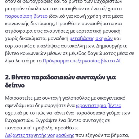
όταν οι φωτογραφίες και τα βίντεο των Ευχαριστιών 
μπορούν εύκολα να τακτοποιηθούν σε ένα αξέχαστο 
παρουσίαση βίντεο
 ιδανικό για κοινή χρήση στα μέσα 
κοινωνικής δικτύωσης; 
Προσθέστε συναισθήματα και 
ατμόσφαιρα στις αναμνήσεις με εορταστική μουσική 
χωρίς δικαιώματα, μοναδική 
μεταβάσεις σκηνών
 και 
εορταστικές επικαλύψεις αυτοκόλλητων. 
Δημιουργήστε 
βίντεο κοινωνικών μέσων σε μέγεθος δαγκώματος μέσα σε 
λίγα λεπτά με το 
Πρόγραμμα επεξεργασίας βίντεο AI
. 
2.
Βίντεο παραδοσιακών συνταγών για
δείπνο
Μοιραστείτε μια συνταγή γαλοπούλας με οικογενειακό 
σφενδάμι και δημιουργήστε ένα 
φροντιστήριο βίντεο
σχετικά με το πώς να κάνει ένα παραδοσιακό γεύμα των 
Ευχαριστιών. 
Εγγράψτε ένα βίντεο συνταγής σε 
πανοραμική προβολή, προσθέστε 
Λεζάντες τεχνητής νοημοσύνης
 που εξηγούν τα βήματα, 