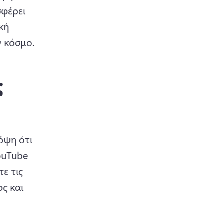
φέρει 
ή 
 κόσμο. 
ς
ψη ότι 
uTube 
ε τις 
ς και 