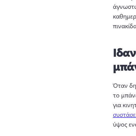
άγνωστω
καθημερι
πινακίδ
Ιδαν
μπάν
Όταν δημ
το μπάν
για κινη
συστάσε
ύψος εν