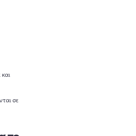
και 
ται σε 