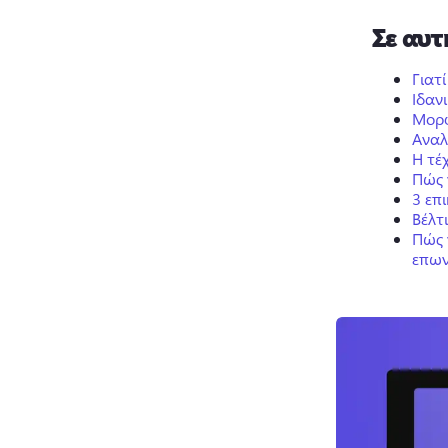
Σε αυτ
Γιατ
Ιδαν
Μορφ
Αναλ
Η τέ
Πώς 
3 επ
Βέλτ
Πώς 
επων