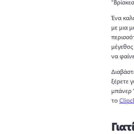
"Βρίσκε
Ένα καλό
με μια μ
περισσό
μέγεθος
να φαίν
Διαβάστ
ξέρετε γ
μπάνερ Y
το 
Clip
Γιατ