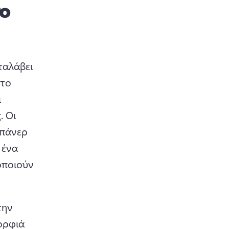
το
ταλάβει 
το 
 
. 
Οι 
πάνερ 
ένα 
ποιούν 
ην 
ορφιά 