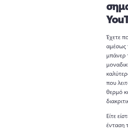
σημα
You
Έχετε πο
αμέσως π
μπάνερ 
μοναδικ
καλύτερ
που λει
θερμό κ
διακριτι
Είτε είστ
ένταση τ