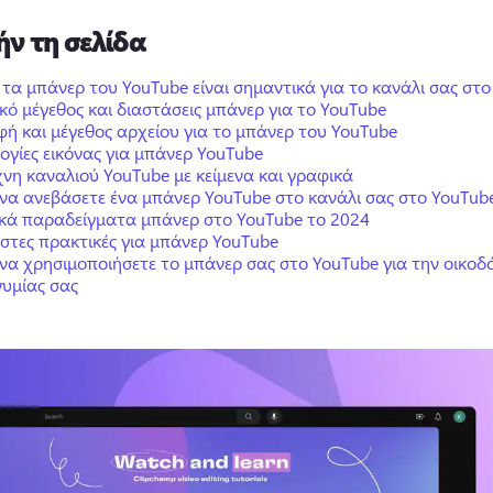
ήν τη σελίδα
ί τα μπάνερ του YouTube είναι σημαντικά για το κανάλι σας στ
ικό μέγεθος και διαστάσεις μπάνερ για το YouTube
ή και μέγεθος αρχείου για το μπάνερ του YouTube
ογίες εικόνας για μπάνερ YouTube
χνη καναλιού YouTube με κείμενα και γραφικά
να ανεβάσετε ένα μπάνερ YouTube στο κανάλι σας στο YouTub
ικά παραδείγματα μπάνερ στο YouTube το 2024
ιστες πρακτικές για μπάνερ YouTube
να χρησιμοποιήσετε το μπάνερ σας στο YouTube για την οικοδ
υμίας σας