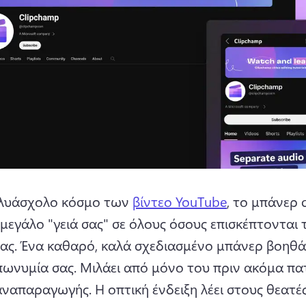
λυάσχολο κόσμο των 
βίντεο YouTube
, το μπάνερ σ
μεγάλο "γειά σας" σε όλους όσους επισκέπτονται τ
ας. 
Ένα καθαρό, καλά σχεδιασμένο μπάνερ βοηθά 
πωνυμία σας. 
Μιλάει από μόνο του πριν ακόμα πατ
αναπαραγωγής. 
Η οπτική ένδειξη λέει στους θεατές,