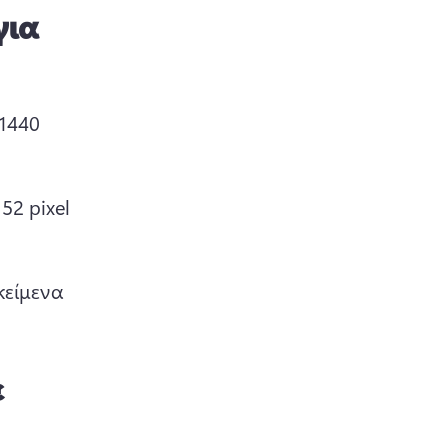
για
1440 
2 pixel 
είμενα 
ε