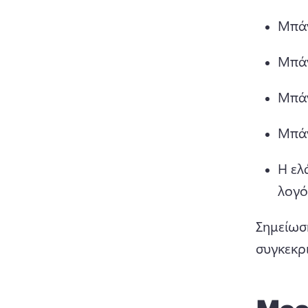
Μπάν
Μπάν
Μπάν
Μπάν
Η ελ
λογό
Σημείωση
συγκεκρ