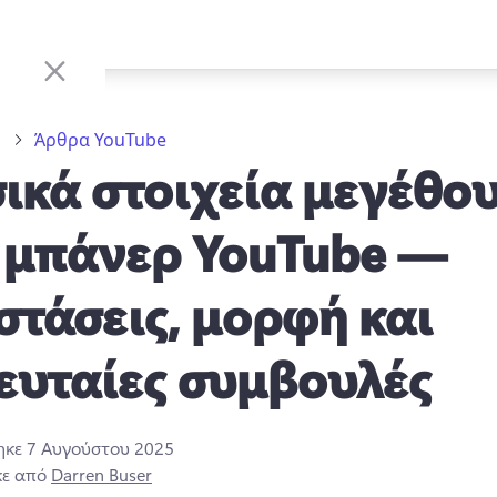
ο
Άρθρα YouTube
ικά στοιχεία μεγέθο
 μπάνερ YouTube —
στάσεις, μορφή και
ευταίες συμβουλές
ηκε
7 Αυγούστου 2025
κε από
Darren Buser