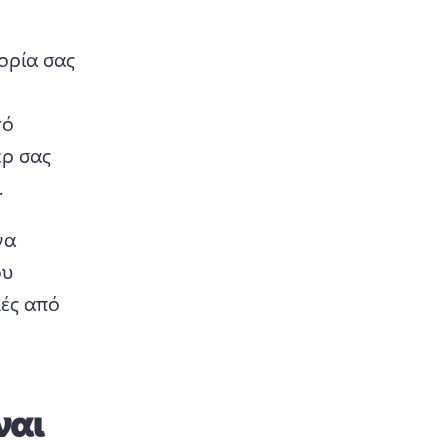
ορία σας 
ό 
ρ σας 
.
α 
υ 
ές από 
ναι