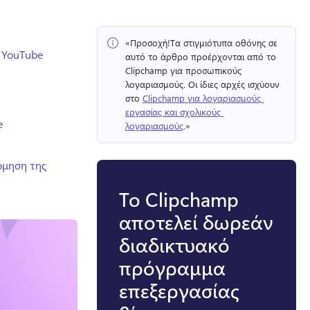
«Προσοχή!
Τα στιγμιότυπα οθόνης σε 
ο YouTube
αυτό το άρθρο προέρχονται από το 
Clipchamp για προσωπικούς 
λογαριασμούς. 
Οι ίδιες αρχές ισχύουν 
στο 
Clipchamp για λογαριασμούς 
εργασίας και σχολικούς 
e
λογαριασμούς
.» 
όμηση της
Το Clipchamp
αποτελεί δωρεάν
διαδικτυακό
πρόγραμμα
επεξεργασίας