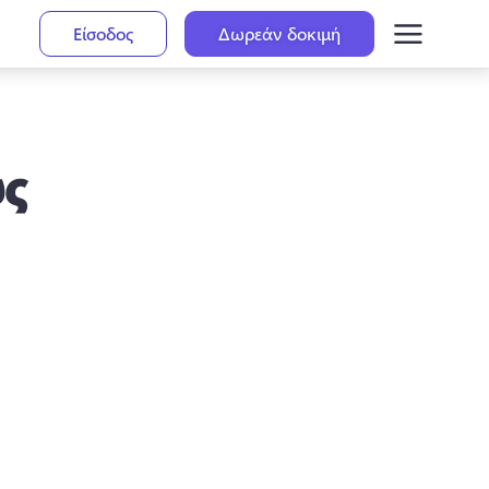
Είσοδος
Δωρεάν δοκιμή
υς