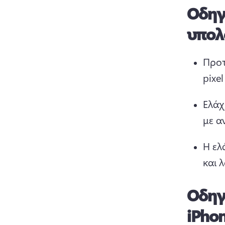
Οδηγ
υπολ
Προτ
pixel
Ελάχ
με α
Η ελ
και 
Οδηγί
iPhon