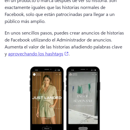
en un producto o marca después de ver su historia. Son 
exactamente iguales que las historias normales de 
Facebook, solo que están patrocinadas para llegar a un 
público más amplio. 
En unos sencillos pasos, puedes crear anuncios de historias 
de Facebook utilizando el Administrador de anuncios. 
Aumenta el valor de las historias añadiendo palabras clave 
(opens in a new tab)
y 
aprovechando los hashtags
. 