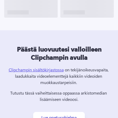
Päästä luovuutesi valloilleen
Clipchampin avulla
Clipchampin sisältökirjastossa
 on tekijänoikeusvapaita, 
laadukkaita videoelementtejä kaikkiin videoiden 
muokkaustarpeisiin. 
Tutustu tässä vaiheittaisessa oppaassa arkistomedian 
lisäämiseen videoosi.
Lue opetusohjelma