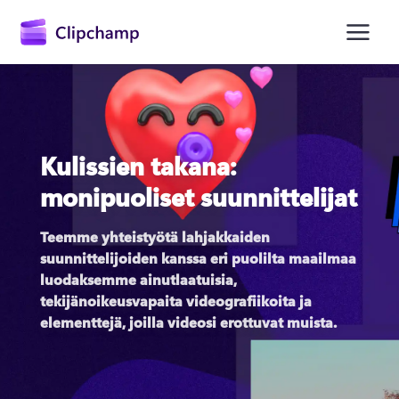
Kulissien takana:
monipuoliset suunnittelijat
Teemme yhteistyötä lahjakkaiden 
Kirjaudu sisään
suunnittelijoiden kanssa eri puolilta maailmaa 
luodaksemme ainutlaatuisia, 
Kokeile maksutta
tekijänoikeusvapaita videografiikoita ja 
elementtejä, joilla videosi erottuvat muista.