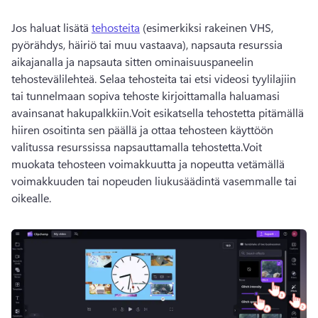
Jos haluat lisätä 
tehosteita
 (esimerkiksi rakeinen VHS, 
pyörähdys, häiriö tai muu vastaava), napsauta resurssia 
aikajanalla ja napsauta sitten ominaisuuspaneelin 
tehostevälilehteä. Selaa tehosteita tai etsi videosi tyylilajiin 
tai tunnelmaan sopiva tehoste kirjoittamalla haluamasi 
avainsanat hakupalkkiin.Voit esikatsella tehostetta pitämällä 
hiiren osoitinta sen päällä ja ottaa tehosteen käyttöön 
valitussa resurssissa napsauttamalla tehostetta.Voit 
muokata tehosteen voimakkuutta ja nopeutta vetämällä 
voimakkuuden tai nopeuden liukusäädintä vasemmalle tai 
oikealle.