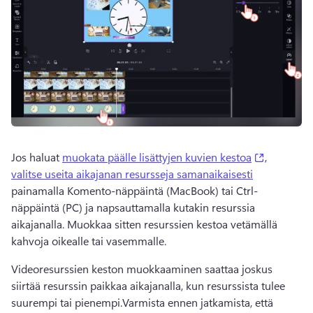
(opens in
Jos haluat 
muokata päälle lisättyjen kuvien kestoa
, 
valitse useita aikajanan resursseja samanaikaisesti
painamalla Komento-näppäintä (MacBook) tai Ctrl-
näppäintä (PC) ja napsauttamalla kutakin resurssia 
aikajanalla. Muokkaa sitten resurssien kestoa vetämällä 
kahvoja oikealle tai vasemmalle.
Videoresurssien keston muokkaaminen saattaa joskus 
siirtää resurssin paikkaa aikajanalla, kun resurssista tulee 
suurempi tai pienempi.Varmista ennen jatkamista, että 