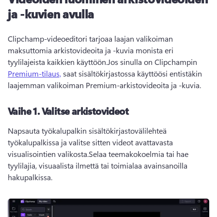
ja -kuvien avulla
Clipchamp-videoeditori tarjoaa laajan valikoiman 
maksuttomia arkistovideoita ja -kuvia monista eri 
tyylilajeista kaikkien käyttöön.Jos sinulla on Clipchampin 
Premium-tilaus,
 saat sisältökirjastossa käyttöösi entistäkin 
laajemman valikoiman Premium-arkistovideoita ja -kuvia. 
Vaihe 1. Valitse arkistovideot
Napsauta työkalupalkin sisältökirjastovälilehteä 
työkalupalkissa ja valitse sitten videot avattavasta 
visualisointien valikosta.Selaa teemakokoelmia tai hae 
tyylilajia, visuaalista ilmettä tai toimialaa avainsanoilla 
hakupalkissa.