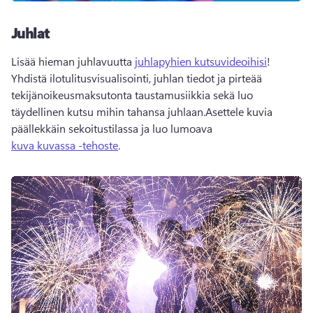
Juhlat
Lisää hieman juhlavuutta 
juhlapyhien kutsuvideoihisi
! 
Yhdistä ilotulitusvisualisointi, juhlan tiedot ja pirteää 
tekijänoikeusmaksutonta taustamusiikkia sekä luo 
täydellinen kutsu mihin tahansa juhlaan.Asettele kuvia 
päällekkäin sekoitustilassa ja luo lumoava 
kuva kuvassa -tehoste
. 