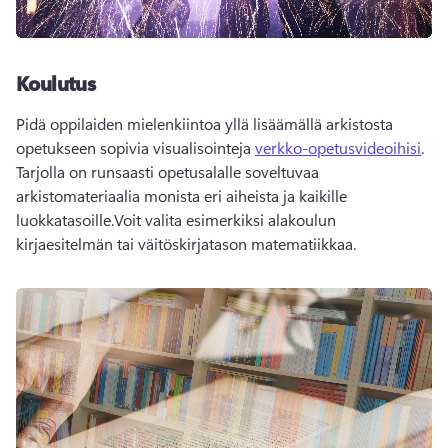
Koulutus
Pidä oppilaiden mielenkiintoa yllä lisäämällä arkistosta 
opetukseen sopivia visualisointeja 
verkko-opetusvideoihisi
. 
Tarjolla on runsaasti opetusalalle soveltuvaa 
arkistomateriaalia monista eri aiheista ja kaikille 
luokkatasoille.Voit valita esimerkiksi alakoulun 
kirjaesitelmän tai väitöskirjatason matematiikkaa.