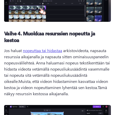
Vaihe 4. Muokkaa resurssien nopeutta ja
kestoa
Jos haluat 
nopeuttaa tai hidastaa
 arkistovideota, napsauta 
resurssia aikajanalla ja napsauta sitten ominaisuuspaneelin 
nopeusvälilehteä. Anna haluamasi nopeus tekstikenttään tai 
hidasta videota vetämällä nopeusliukusäädintä vasemmalle 
tai nopeuta sitä vetämällä nopeusliukusäädintä 
oikealle.Muista, että videon hidastaminen kasvattaa videon 
kestoa ja videon nopeuttaminen lyhentää sen kestoa.Tämä 
näkyy resurssin kestossa aikajanalla.