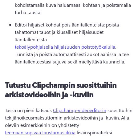
kohdistamalla kuva haluamaasi kohtaan ja poistamalla 
turha tausta.
Editoi hiljaiset kohdat pois äänitallenteista: poista 
tahattomat tauot ja kiusalliset hiljaisuudet 
äänitallenteista 
tekoälypohjaisella hiljaisuuden poistotyökalulla
. 
Tunnista ja poista automaattisesti aukot äänissä ja tee 
äänitallenteestasi sujuva sekä miellyttävä kuunnella.
Tutustu Clipchampin suosittuihin
arkistovideoihin ja -kuviin
Tässä on pieni katsaus 
Clipchamp-videoeditorin
 suosittuihin 
tekijänoikeusmaksuttomiin arkistovideoihin ja -kuviin. Alla 
oleviin esimerkkeihin on yhdistetty 
teemaan sopivaa taustamusiikkia
 lisäinspiraatioksi. 