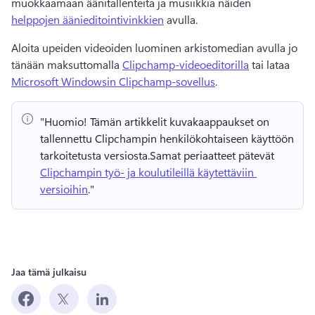
muokkaamaan äänitallenteita ja musiikkia näiden 
helppojen äänieditointivinkkien
 avulla. 
Aloita upeiden videoiden luominen arkistomedian avulla jo 
tänään maksuttomalla 
Clipchamp-videoeditorilla
 tai lataa 
Microsoft Windowsin Clipchamp-sovellus
. 
"Huomio!
 Tämän artikkelit kuvakaappaukset on 
tallennettu Clipchampin henkilökohtaiseen käyttöön 
tarkoitetusta versiosta.
Samat periaatteet pätevät 
Clipchampin työ- ja koulutileillä käytettäviin 
versioihin
." 
Jaa tämä julkaisu