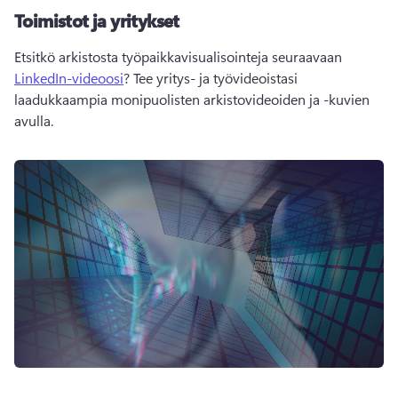
Toimistot ja yritykset
Etsitkö arkistosta työpaikkavisualisointeja seuraavaan 
LinkedIn-videoosi
? Tee yritys- ja työvideoistasi 
laadukkaampia monipuolisten arkistovideoiden ja -kuvien 
avulla.