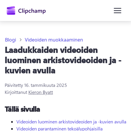
Blogi
Videoiden muokkaaminen
Laadukkaiden videoiden
luominen arkistovideoiden ja -
kuvien avulla
Kirjaudu sisään
Päivitetty
16. tammikuuta 2025
Kirjoittanut
Kieron Byatt
Kokeile maksutta
Tällä sivulla
Videoiden luominen arkistovideoiden ja -kuvien avulla
Videoiden parantaminen tekoälypohjaisilla