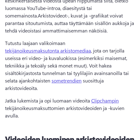
keskinkertaisesta videosta upean riippumatta siitä, oletko 
luomassa YouTube-introa, diaesitystä tai 
somemainosta.Arkistovideot-, kuvat ja -grafiikat voivat 
parantaa sitoutumista, auttaa täyttämään sisällön aukkoja ja 
tehdä videoistasi ammattimaisemman näköisiä.
Tutustu laajaan valikoimaan 
tekijänoikeusmaksutonta arkistomediaa
, jota on tarjolla 
useissa eri video- ja kuvaluokissa (esimerkiksi maisemat, 
tekniikka ja tekoäly sekä monet muut). Voit hakea 
sisältökirjastosta tunnelman tai tyylilajiin avainsanoilla tai 
selata ajankohtaisten 
sometrendien
 suosittuja 
arkistovideoita. 
Jatka lukemista ja opi luomaan videoita 
Clipchampin
tekijänoikeusmaksuttomien arkistovideoiden ja -kuvien 
avulla. 
Videoiden luominen arkistovideoiden