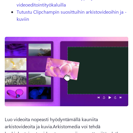
videoeditointityökaluilla
Tutustu Clipchampin suosittuihin arkistovideoihin ja -
kuviin
Luo videoita nopeasti hyödyntämällä kauniita 
arkistovideoita ja kuvia.Arkistomedia voi tehdä 