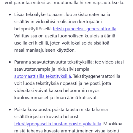
voit parantaa videoitasi muutamalla hiiren napsautuksella.
Lisää tekoälykertojaääni: luo arkistomateriaalia 
sisältäviin videoihisi realistinen kertojaääni 
helppokäyttöisellä 
teksti puheeksi -generaattorilla
. 
Valittavissa on useita luonnollisen kuuloisia ääniä 
useilla eri kielillä, joten voit lokalisoida sisältöä 
maailmanlaajuiseen käyttöön.
Paranna saavutettavuutta tekstityksillä: tee videoistasi 
saavutettavampia ja inklusiivisempia 
automaattisilla tekstityksillä
. Tekstitysgeneraattorilla 
voit luoda tekstityksiä nopeasti ja helposti, jotta 
videoitasi voivat katsoa helpommin myös 
kuulovammaiset ja ilman ääniä katsovat.
Poista kuvatausta: poista tausta mistä tahansa 
sisältökirjaston kuvasta helposti 
tekoälypohjaisella taustan poistotyökalulla
. Muokkaa 
mistä tahansa kuvasta ammattimainen visualisointi 