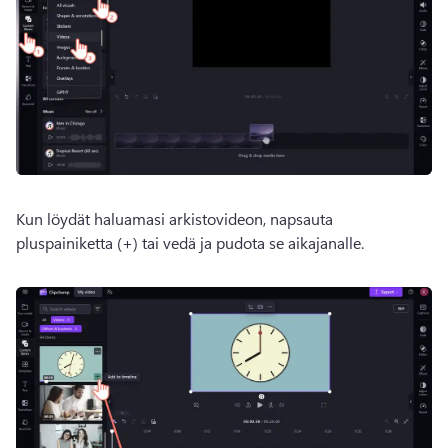
Kun löydät haluamasi arkistovideon, napsauta 
pluspainiketta (+) tai vedä ja pudota se aikajanalle.