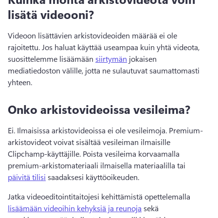
lisätä videooni?
Videoon lisättävien arkistovideoiden määrää ei ole 
rajoitettu. Jos haluat käyttää useampaa kuin yhtä videota, 
suosittelemme lisäämään 
siirtymän
 jokaisen 
mediatiedoston välille, jotta ne sulautuvat saumattomasti 
yhteen.
Onko arkistovideoissa vesileima?
Ei. Ilmaisissa arkistovideoissa ei ole vesileimoja. Premium-
arkistovideot voivat sisältää vesileiman ilmaisille 
Clipchamp-käyttäjille. Poista vesileima korvaamalla 
premium-arkistomateriaali ilmaisella materiaalilla tai 
päivitä tilisi
 saadaksesi käyttöoikeuden.
Jatka videoeditointitaitojesi kehittämistä opettelemalla 
lisäämään videoihin kehyksiä ja reunoja
 sekä 