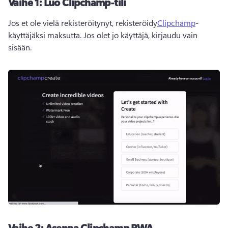
Vaihe 1: Luo Clipchamp-tili
Jos et ole vielä rekisteröitynyt, rekisteröidy
Clipchamp
-
käyttäjäksi maksutta. Jos olet jo käyttäjä, kirjaudu vain 
sisään. 
Vaihe 2: Asenna Clipchamp PWA