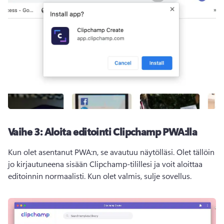
Vaihe 3: Aloita editointi Clipchamp PWA:lla
Kun olet asentanut PWA:n, se avautuu näytölläsi. Olet tällöin 
jo kirjautuneena sisään Clipchamp-tilillesi ja voit aloittaa 
editoinnin normaalisti. Kun olet valmis, sulje sovellus.