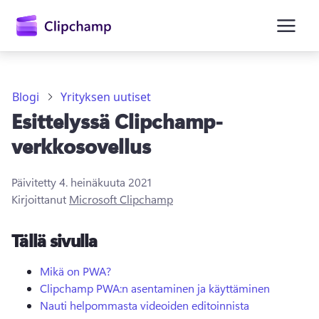
Blogi
Yrityksen uutiset
Esittelyssä Clipchamp-
verkkosovellus
Päivitetty
4. heinäkuuta 2021
Kirjaudu sisään
Kirjoittanut
Microsoft Clipchamp
Kokeile maksutta
Tällä sivulla
Mikä on PWA?
Clipchamp PWA:n asentaminen ja käyttäminen
Nauti helpommasta videoiden editoinnista