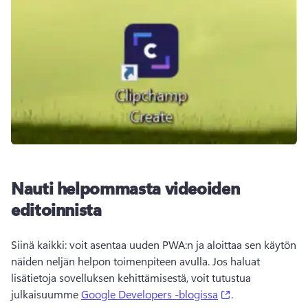
Nauti helpommasta videoiden
editoinnista
Siinä kaikki: voit asentaa uuden PWA:n ja aloittaa sen käytön 
näiden neljän helpon toimenpiteen avulla. Jos haluat 
lisätietoja sovelluksen kehittämisestä, voit tutustua 
(opens in a new 
julkaisuumme 
Google Developers -blogissa
. 