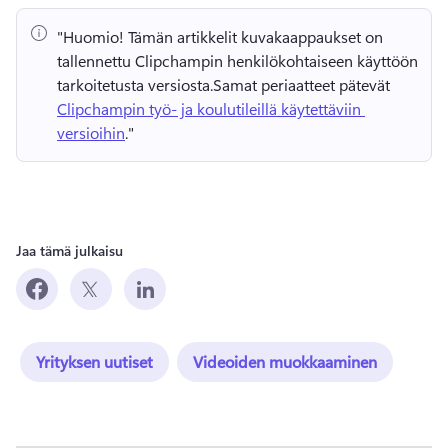
"Huomio!
 Tämän artikkelit kuvakaappaukset on 
tallennettu Clipchampin henkilökohtaiseen käyttöön 
tarkoitetusta versiosta.
Samat periaatteet pätevät 
Clipchampin työ- ja koulutileillä käytettäviin 
versioihin
." 
Jaa tämä julkaisu
Yrityksen uutiset
Videoiden muokkaaminen