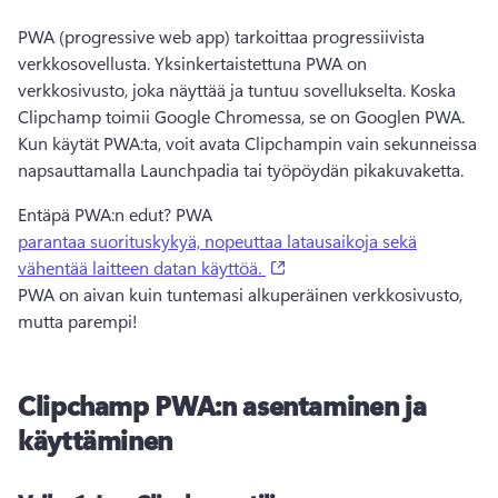
PWA (progressive web app) tarkoittaa progressiivista 
verkkosovellusta. Yksinkertaistettuna PWA on 
verkkosivusto, joka näyttää ja tuntuu sovellukselta. Koska 
Clipchamp toimii Google Chromessa, se on Googlen PWA. 
Kun käytät PWA:ta, voit avata Clipchampin vain sekunneissa 
napsauttamalla Launchpadia tai työpöydän pikakuvaketta.
Entäpä PWA:n edut? PWA
parantaa suorituskykyä, nopeuttaa latausaikoja sekä
(opens in a new tab)
vähentää laitteen datan käyttöä.
PWA on aivan kuin tuntemasi alkuperäinen verkkosivusto, 
mutta parempi! 
Clipchamp PWA:n asentaminen ja
käyttäminen