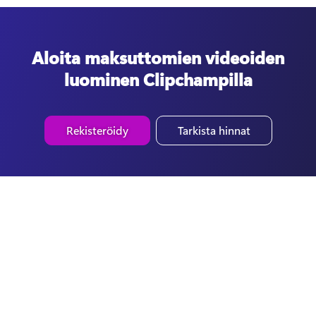
Aloita maksuttomien videoiden
luominen Clipchampilla
Rekisteröidy
Tarkista hinnat