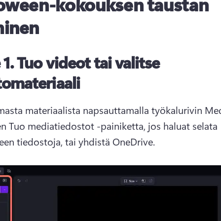
oween-kokouksen taustan
minen
 1.
Tuo videot tai valitse
tomateriaali
masta materiaalista napsauttamalla työkalurivin Me
en Tuo mediatiedostot -painiketta, jos haluat selata 
een tiedostoja, tai yhdistä OneDrive. 