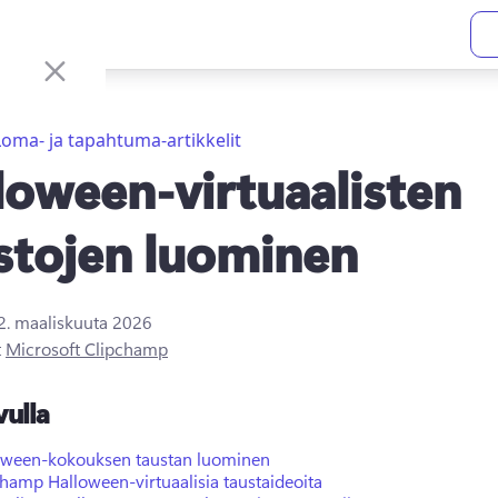
Loma- ja tapahtuma-artikkelit
loween-virtuaalisten
stojen luominen
2. maaliskuuta 2026
t
Microsoft Clipchamp
vulla
oween-kokouksen taustan luominen
hamp Halloween-virtuaalisia taustaideoita