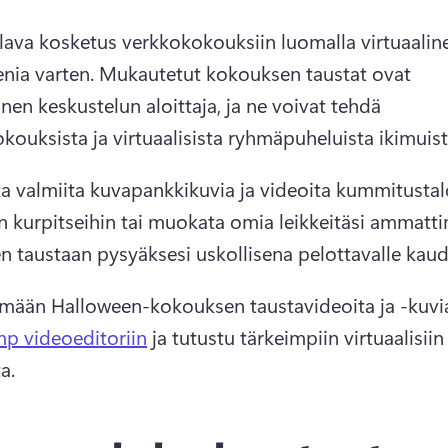
hlava kosketus verkkokokouksiin luomalla virtuaaline
nia varten. 
Mukautetut kokouksen taustat ovat 
nen keskustelun aloittaja, ja ne voivat tehdä 
kouksista ja virtuaalisista ryhmäpuheluista ikimuisto
ita valmiita kuvapankkikuvia ja videoita kummitustalo
n kurpitseihin tai muokata omia leikkeitäsi ammatti
n taustaan pysyäksesi uskollisena pelottavalle kaude
mään Halloween-kokouksen taustavideoita ja -kuvi
p videoeditoriin
 ja tutustu tärkeimpiin virtuaalisiin 
a. 