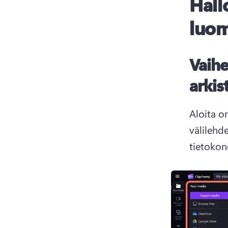
Hall
luo
Vaihe
arkis
Aloita o
välilehd
tietokon