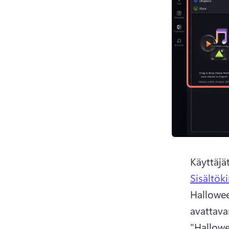
Käyttäjä
Sisältök
Hallowee
avattavan
"Hallowe