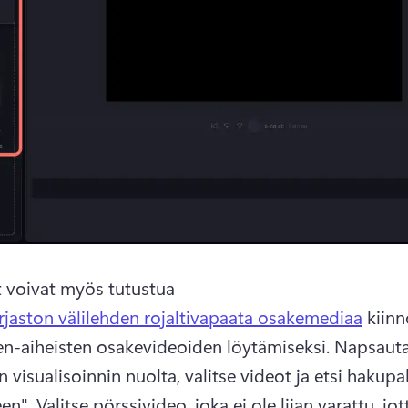
t voivat myös tutustua 
irjaston välilehden rojaltivapaata osakemediaa
 kiinn
n-aiheisten osakevideoiden löytämiseksi. 
Napsauta
 visualisoinnin nuolta, valitse videot ja etsi hakupal
en". 
Valitse pörssivideo, joka ei ole liian varattu, jott