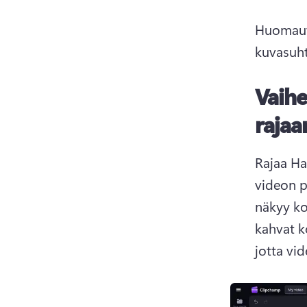
Huomautu
kuvasuht
Vaihe
raja
Rajaa Ha
videon pi
näkyy ko
kahvat k
jotta vi