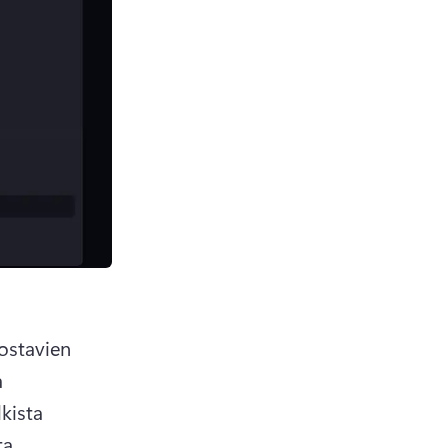
ostavien 
 
kista 
a 