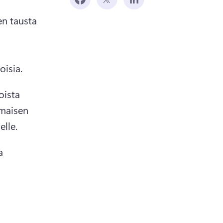
n tausta 
isia. 
ista 
maisen 
lle. 
a 