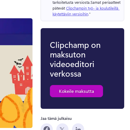
tarkoitetusta versiosta.
Samat periaatteet 
pätevät 
Clipchampin työ- ja koulutileillä 
käytettäviin versioihin
." 
Clipchamp on
maksuton
videoeditori
verkossa
Kokeile maksutta
Jaa tämä julkaisu