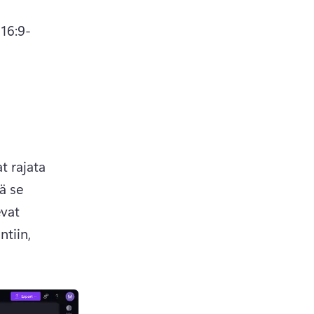
 16:9-
t rajata 
 se 
vat 
tiin, 