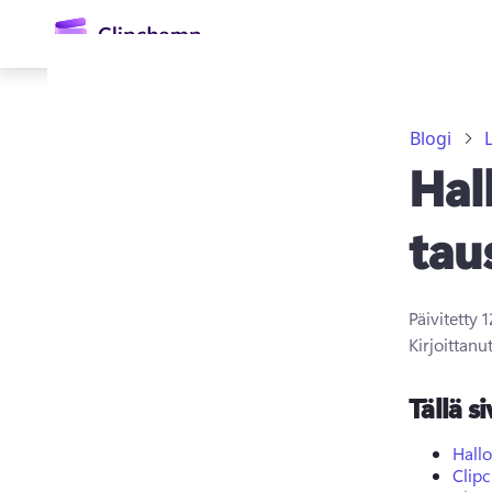
Blogi
Hal
tau
Päivitetty
1
Kirjaudu sisään
Kirjoittanu
Kokeile maksutta
Tällä si
Hall
Clipc