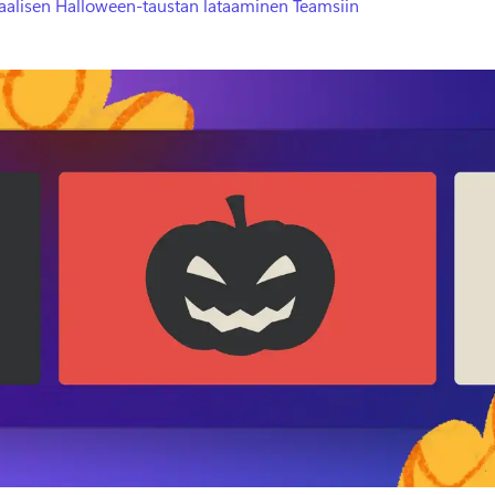
uaalisen Halloween-taustan lataaminen Teamsiin