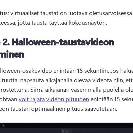
s: virtuaaliset taustat on luotava oletusarvoisessa
eessa, jotta tausta täyttää kokousnäytön. 
 2.
Halloween-taustavideon
aminen
lloween-osakevideo enintään 15 sekuntiin. 
Jos halua
tuutta, napsauta aikajanalla olevaa videota niin, että
rostettuna. 
Siirrä aikajanan vasemmalla puolella ole
ohtaan 
voit rajata videon pituuden
 enintään 15 sekun
deon taustan optimaalinen pituus saavutetaan. 