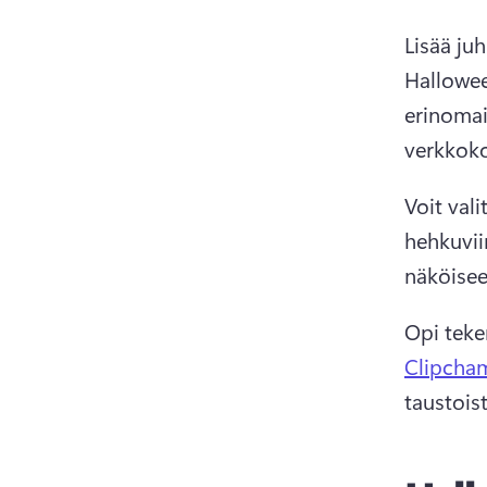
Lisää ju
Hallowee
erinomai
verkkoko
Voit val
hehkuvii
näköisee
Opi teke
Clipcham
taustoist