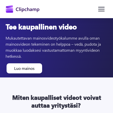
Tee kaupallinen video
Mukautettavan mainosvideotyökalumme avulla oman 
mainosvideon tekeminen on helppoa – vedä, pudota ja 
muokkaa luodaksesi vastustamattoman myyntivideon 
hetkessä.
Luo mainos
Kirjaudu sisään
Kokeile maksutta
Miten kaupalliset videot voivat
auttaa yritystäsi?