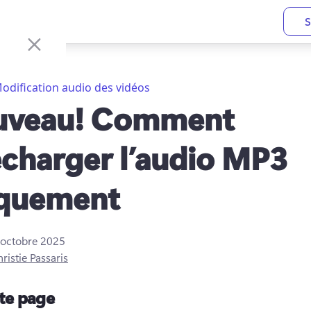
S
odification audio des vidéos
uveau! Comment
écharger l’audio MP3
quement
 octobre 2025
ristie Passaris
tte page