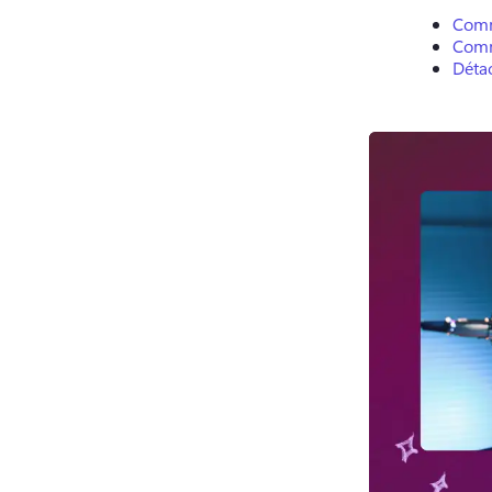
Comm
Comm
Détac