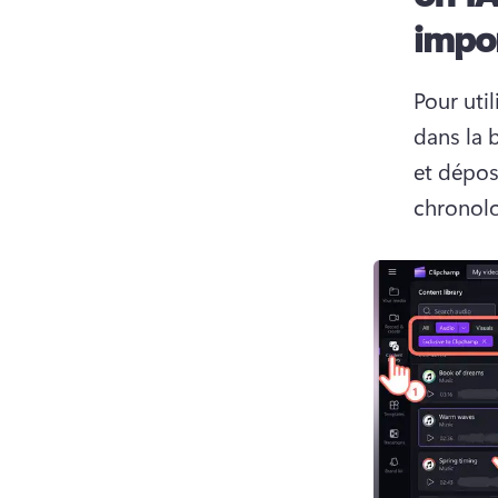
impor
Pour util
dans la b
et dépos
chronol