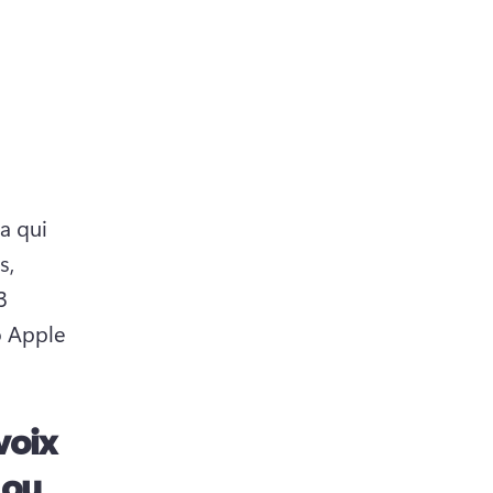
 qui 
, 
 
 Apple 
voix
 ou