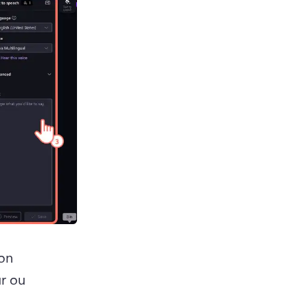
on 
r ou 