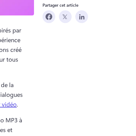
Partager cet article
rés par 
érience 
ns créé 
r tous 
de la 
ialogues 
 vidéo
.
io MP3 à 
es et 