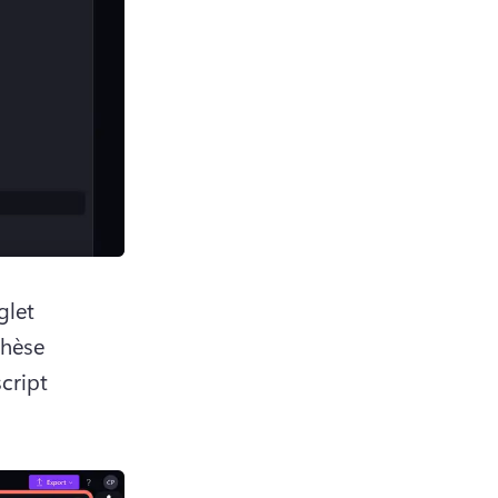
let 
hèse 
cript 