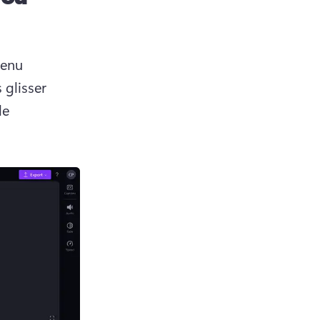
enu 
glisser 
e 