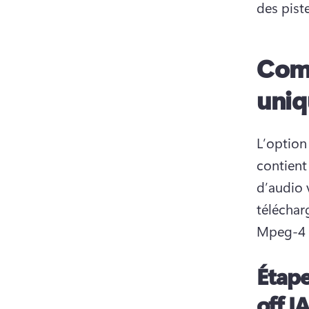
des pist
Comm
uniq
L’option
contient 
d’audio 
téléchar
Mpeg-4 »
Étape
off I