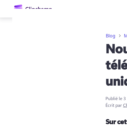
contenu
principal
Blog
M
No
tél
uni
Se connecter
Essayez gratuitement
Publié le
3
Écrit par
Ch
Sur ce