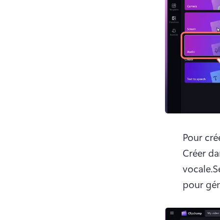
Pour cré
Créer dan
vocale.S
pour gén