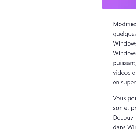
Modifiez
quelques 
Windows 
Windows 
puissant
vidéos o
en supe
Vous pou
son et pr
Découvre
dans Win