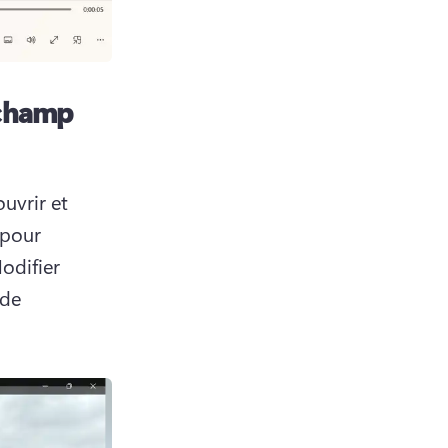
pchamp
vrir et 
pour 
difier 
de 