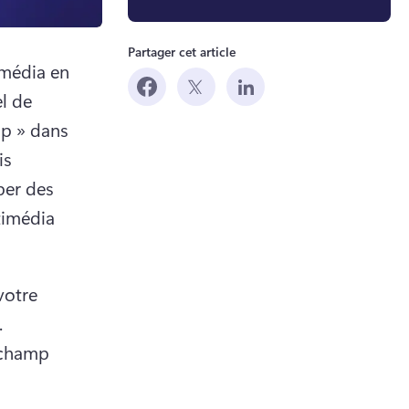
Partager cet article
média en 
l de 
p » dans 
s 
er des 
imédia 
otre 
 dans Clipchamp. 
champ 