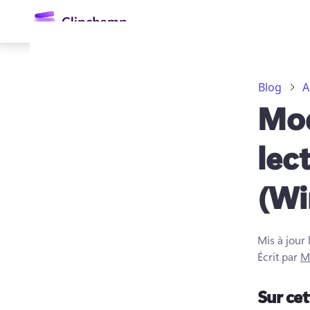
contenu
principal
Blog
A
Mod
lec
(Wi
Se connecter
Essayez gratuitement
Mis à jour 
Écrit par
M
Sur ce