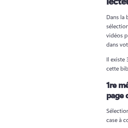
lect
Dans la 
sélectio
vidéos p
dans vot
Il exist
cette bi
1re m
page d
Sélectio
case à co