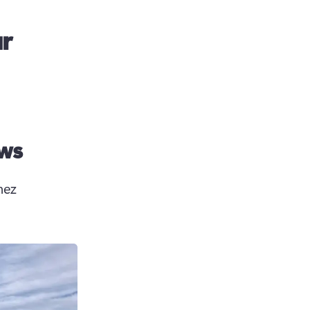
ur
ows
ez 