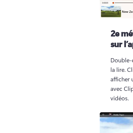
2e mé
sur l’
Double-c
la lire. 
Cl
afficher
avec Cli
vidéos.