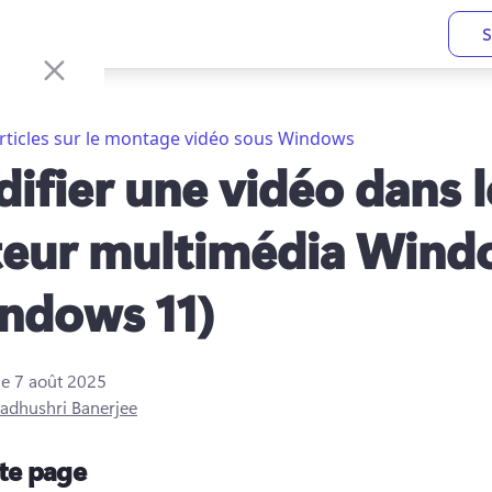
S
rticles sur le montage vidéo sous Windows
ifier une vidéo dans l
teur multimédia Wind
ndows 11)
le
7 août 2025
adhushri Banerjee
tte page