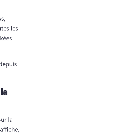
, 
tes les 
kées 
depuis 
la
r la 
ffiche, 