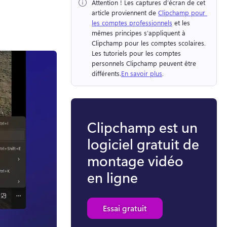
Attention !
 Les captures d’écran de cet 
article proviennent de 
Clipchamp pour 
les comptes professionnels
 et les 
mêmes principes s’appliquent à 
Clipchamp pour les comptes scolaires. 
Les tutoriels pour les comptes 
personnels Clipchamp peuvent être 
différents.
En savoir plus
. 
Clipchamp est un
logiciel gratuit de
montage vidéo
en ligne
Essai gratuit