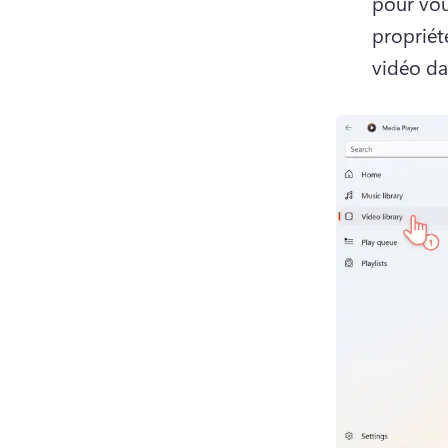
pour vou
propriét
vidéo da