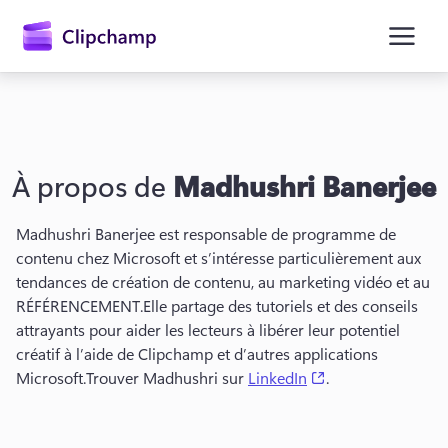
contenu
principal
À propos de
Madhushri Banerjee
Madhushri Banerjee est responsable de programme de 
contenu chez Microsoft et s’intéresse particulièrement aux 
tendances de création de contenu, au marketing vidéo et au 
RÉFÉRENCEMENT.
Elle partage des tutoriels et des conseils 
Se connecter
attrayants pour aider les lecteurs à libérer leur potentiel 
créatif à l’aide de Clipchamp et d’autres applications 
Essayez gratuitement
(opens in a new t
Microsoft.
Trouver Madhushri sur 
LinkedIn
.