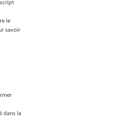
cript 
e le 
r savoir 
rmer 
 dans la 