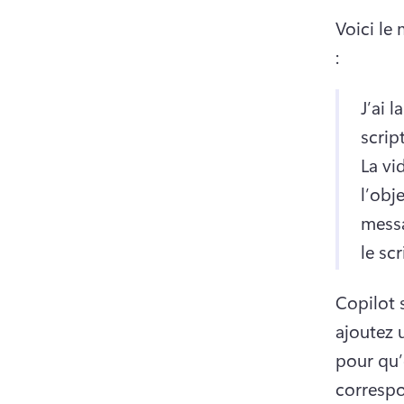
Voici le
:
J’ai 
scrip
La vi
l’obj
messa
le sc
Copilot 
ajoutez 
pour qu’
correspo