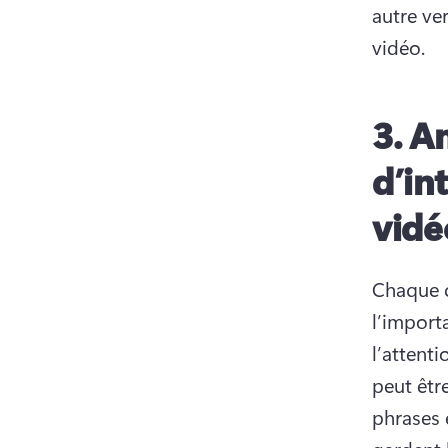
autre ver
vidéo. 
3.
Am
d’in
vidé
Chaque c
l’import
l’attenti
peut être
phrases 