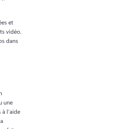
es et 
partagées dans la conversation Copilot pour créer des scripts vidéo. 
os dans 
 
u une 
à l’aide 
a 