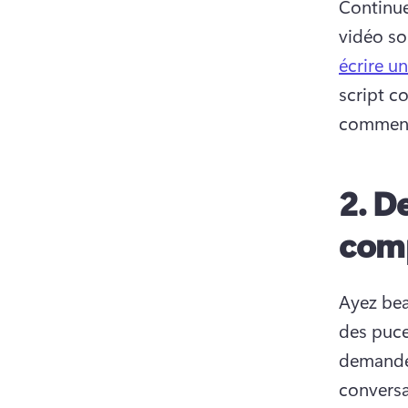
Continue
vidéo soi
écrire u
script c
comment 
2.
De
com
Ayez bea
des puce
demandez
conversa