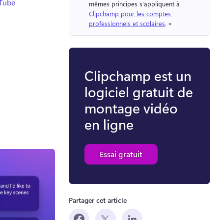
uTube
mêmes principes s'appliquent à 
Clipchamp pour les comptes 
professionnels et scolaires
. » 
Clipchamp est un
logiciel gratuit de
montage vidéo
en ligne
Essai gratuit
Partager cet article