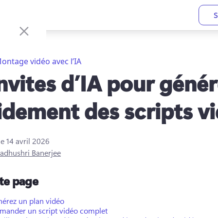
S
ontage vidéo avec l’IA
invites d’IA pour génér
idement des scripts v
le
14 avril 2026
adhushri Banerjee
tte page
érez un plan vidéo
mander un script vidéo complet