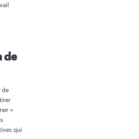
ail 
n de
 de 
rer 
ner » 
s 
ives qui 