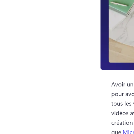
Avoir un 
pour avoi
tous les
vidéos av
création
que 
Micr