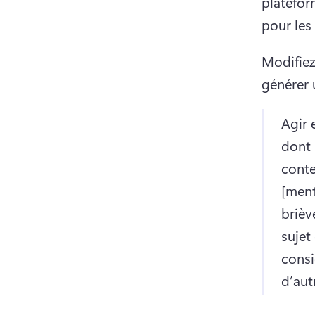
platefor
pour les
Modifiez
générer 
Agir 
dont 
conte
[menti
brièv
sujet
consi
d’aut