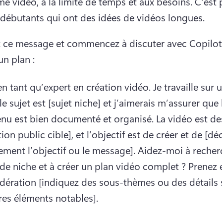
me vidéo, à la limite de temps et aux besoins. 
C'est p
 débutants qui ont des idées de vidéos longues. 
 ce message et commencez à discuter avec Copilot
un plan :
en tant qu’expert en création vidéo. 
Je travaille sur 
le sujet est [sujet niche] et j’aimerais m’assurer que l
nu est bien documenté et organisé. 
La vidéo est des
on public cible], et l’objectif est de créer et de [décr
ement l’objectif ou le message]. 
Aidez-moi à recherc
 de niche et à créer un plan vidéo complet ? 
Prenez e
dération [indiquez des sous-thèmes ou des détails s
res éléments notables]. 