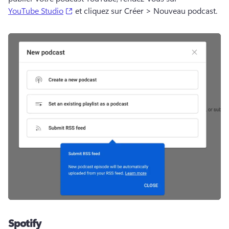
(opens in a new tab)
YouTube Studio
 et cliquez sur Créer > Nouveau podcast. 
Spotify