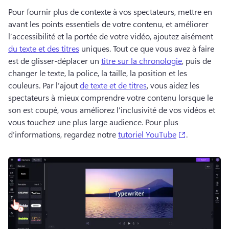
Pour fournir plus de contexte à vos spectateurs, mettre en 
avant les points essentiels de votre contenu, et améliorer 
l’accessibilité et la portée de votre vidéo, ajoutez aisément 
du texte et des titres
 uniques. 
Tout ce que vous avez à faire 
est de glisser-déplacer un 
titre sur la chronologie
, puis de 
changer le texte, la police, la taille, la position et les 
couleurs. 
Par l’ajout 
de texte et de titres
, vous aidez les 
spectateurs à mieux comprendre votre contenu lorsque le 
son est coupé, vous améliorez l’inclusivité de vos vidéos et 
vous touchez une plus large audience. 
Pour plus 
(opens in a 
d’informations, regardez notre 
tutoriel YouTube
. 