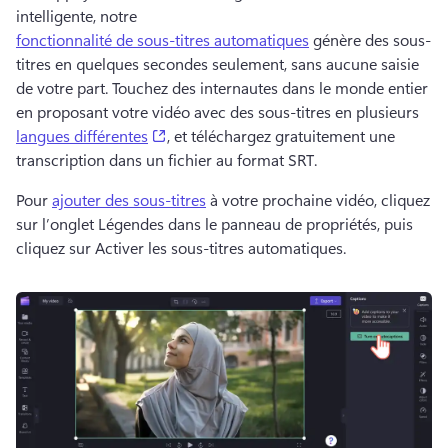
intelligente, notre 
fonctionnalité de sous-titres automatiques
 génère des sous-
titres en quelques secondes seulement, sans aucune saisie 
de votre part. 
Touchez des internautes dans le monde entier 
en proposant votre vidéo avec des sous-titres en plusieurs 
(opens in a new tab)
langues différentes
, et téléchargez gratuitement une 
transcription dans un fichier au format SRT. 
Pour 
ajouter des sous-titres
 à votre prochaine vidéo, cliquez 
sur l’onglet Légendes dans le panneau de propriétés, puis 
cliquez sur Activer les sous-titres automatiques. 