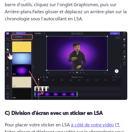
barre d'outils, cliquez sur l’onglet Graphismes, puis sur 
Arrière-plans.
Faites glisser et déplacez un arrière-plan sur la 
chronologie sous l’autocollant en LSA. 
C) Division d’écran avec un sticker en LSA
(opens
Pour placer votre sticker en LSA 
à côté de votre vidéo
, 
faites glisser et déplacez une vidéo sur la chronologie sous 