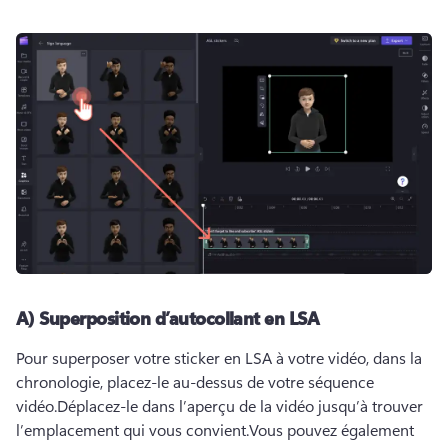
A) Superposition d’autocollant en LSA
Pour superposer votre sticker en LSA à votre vidéo, dans la 
chronologie, placez-le au-dessus de votre séquence 
vidéo.
Déplacez-le dans l’aperçu de la vidéo jusqu’à trouver 
l’emplacement qui vous convient.
Vous pouvez également 