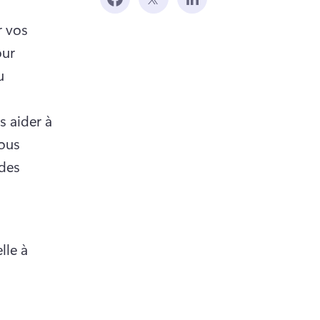
 vos 
ur 
 
 aider à 
ous 
des 
le à 