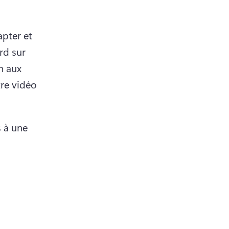
pter et 
rd sur 
 aux 
re vidéo 
 à une 