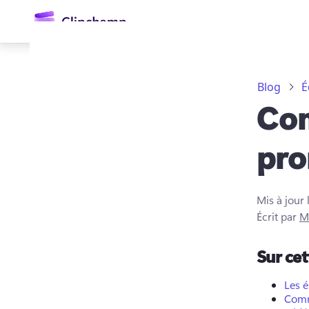
contenu
principal
Blog
É
Com
pro
Mis à jour 
Se connecter
Écrit par
M
Essayez gratuitement
Sur ce
Les 
Comm