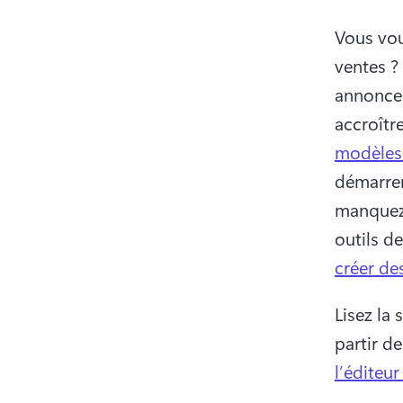
Vous vou
ventes ? 
annoncer
accroître
modèles 
démarrer
manquez
outils d
créer de
Lisez la
partir d
l’éditeu