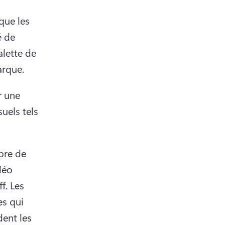
ue les 
 de 
lette de 
arque. 
 une 
uels tels 
bre de 
éo 
f. 
Les 
s qui 
ent les 