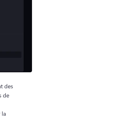
t des 
 de 
la 