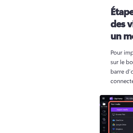
Étape
des 
un m
Pour imp
sur le b
barre d’o
connecte