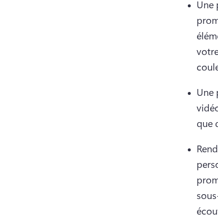
Une p
promo
éléme
votr
coule
Une p
vidéo
que d
Rende
pers
promo
sous-
écout