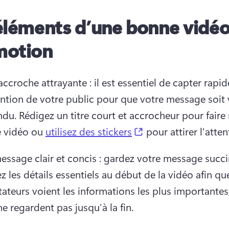
éléments d’une bonne vidéo
motion
ccroche attrayante : il est essentiel de capter rapi
ention de votre public pour que votre message soit v
ndu. 
Rédigez un titre court et accrocheur pour faire r
(opens in a new tab
e vidéo ou 
utilisez des stickers
 pour attirer l'atten
ssage clair et concis : gardez votre message succin
z les détails essentiels au début de la vidéo afin que
ateurs voient les informations les plus importante
 ne regardent pas jusqu’à la fin. 