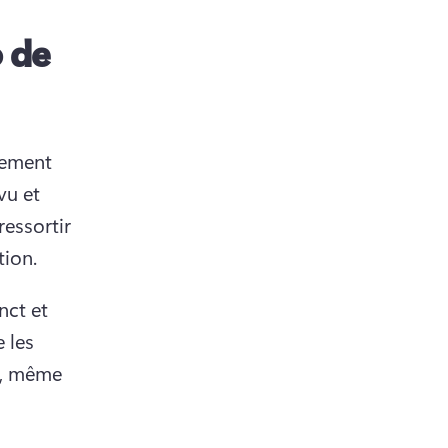
 de
dement 
u et 
essortir 
)
tion. 
ct et 
 les 
s, même 