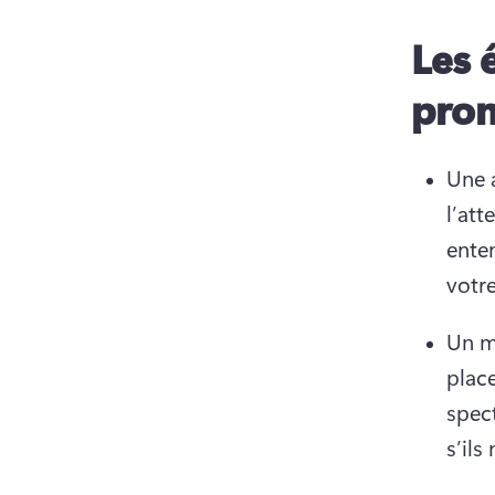
Les 
pro
Une a
l’att
ente
votr
Un me
place
spect
s’ils