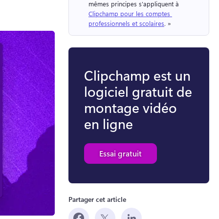
mêmes principes s'appliquent à 
Clipchamp pour les comptes 
professionnels et scolaires
. » 
Clipchamp est un
logiciel gratuit de
montage vidéo
en ligne
Essai gratuit
Partager cet article