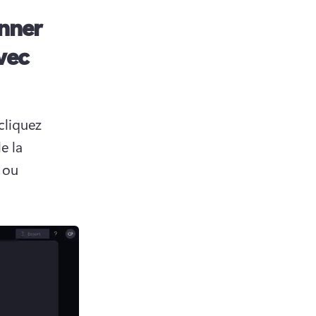
onner
vec
liquez 
 la 
 ou 