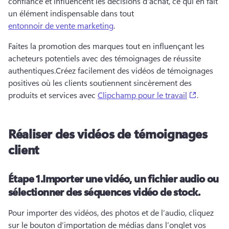
confiance et influencent les décisions d'achat, ce qui en fait 
un élément indispensable dans tout 
entonnoir de vente marketing
. 
Faites la promotion des marques tout en influençant les 
acheteurs potentiels avec des témoignages de réussite 
authentiques.
Créez facilement des vidéos de témoignages 
positives où les clients soutiennent sincèrement des 
(opens in
produits et services avec 
Clipchamp pour le travail
. 
Réaliser des vidéos de témoignages
client
Étape 1.
Importer une vidéo, un fichier audio ou
sélectionner des séquences vidéo de stock.
Pour importer des vidéos, des photos et de l’audio, cliquez 
sur le bouton d’importation de médias dans l’onglet vos 