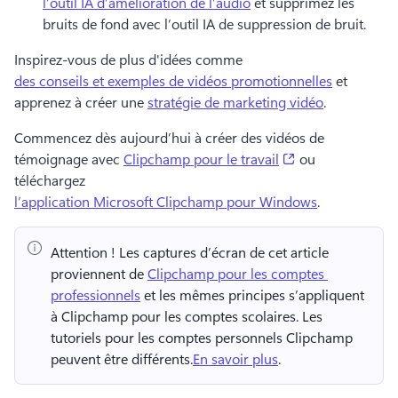
l’outil IA d’amélioration de l’audio
 et supprimez les 
bruits de fond avec l’outil IA de suppression de bruit. 
Inspirez-vous de plus d'idées comme 
des conseils et exemples de vidéos promotionnelles
 et 
apprenez à créer une 
stratégie de marketing vidéo
. 
Commencez dès aujourd’hui à créer des vidéos de 
(opens in a new 
témoignage avec 
Clipchamp pour le travail
 ou 
téléchargez 
l’application Microsoft Clipchamp pour Windows
. 
Attention !
 Les captures d’écran de cet article 
proviennent de 
Clipchamp pour les comptes 
professionnels
 et les mêmes principes s’appliquent 
à Clipchamp pour les comptes scolaires. 
Les 
tutoriels pour les comptes personnels Clipchamp 
peuvent être différents.
En savoir plus
. 