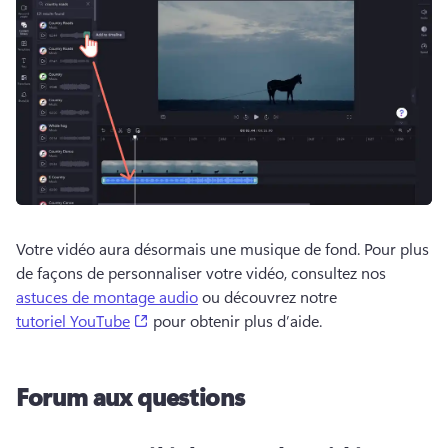
Votre vidéo aura désormais une musique de fond. 
Pour plus 
de façons de personnaliser votre vidéo, consultez nos 
astuces de montage audio
 ou découvrez notre 
(opens in a new tab)
tutoriel YouTube
 pour obtenir plus d’aide. 
Forum aux questions