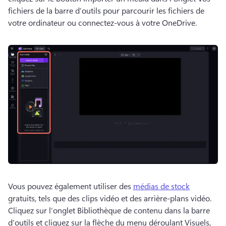
fichiers de la barre d’outils pour parcourir les fichiers de 
votre ordinateur ou connectez-vous à votre OneDrive. 
Vous pouvez également utiliser des 
médias de stock
gratuits, tels que des clips vidéo et des arrière-plans vidéo. 
Cliquez sur l’onglet Bibliothèque de contenu dans la barre 
d’outils et cliquez sur la flèche du menu déroulant Visuels, 