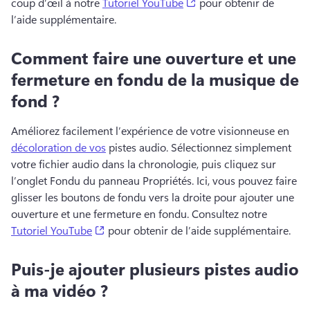
(opens in a new tab)
coup d’œil à notre 
Tutoriel YouTube
 pour obtenir de 
l’aide supplémentaire. 
Comment faire une ouverture et une
fermeture en fondu de la musique de
fond ?
Améliorez facilement l’expérience de votre visionneuse en 
décoloration de vos
 pistes audio. 
Sélectionnez simplement 
votre fichier audio dans la chronologie, puis cliquez sur 
l’onglet Fondu du panneau Propriétés. 
Ici, vous pouvez faire 
glisser les boutons de fondu vers la droite pour ajouter une 
ouverture et une fermeture en fondu. 
Consultez notre 
(opens in a new tab)
Tutoriel YouTube
 pour obtenir de l’aide supplémentaire. 
Puis-je ajouter plusieurs pistes audio
à ma vidéo ?