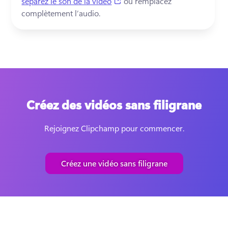
(opens in a new tab)
séparez le son de la vidéo
 ou remplacez 
complètement l’audio.
Créez des vidéos sans filigrane
Rejoignez Clipchamp pour commencer.
Créez une vidéo sans filigrane