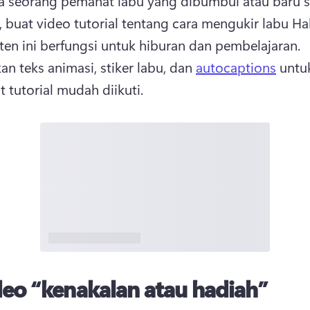
a seorang pemahat labu yang dibumbui atau baru sa
Tipe konten ini berfungsi untuk hiburan dan pembelajaran. 
n teks animasi, stiker labu, dan 
autocaptions
 untuk
tutorial mudah diikuti. 
eo “kenakalan atau hadiah”