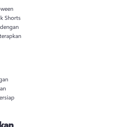
oween 
k Shorts 
 dengan 
smartphone, lalu gabungkan gambar menjadi montase dan terapkan 
gan 
an 
rsiap 
kan