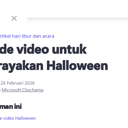
rtikel hari libur dan acara
ide video untuk
ayakan Halloween
i
26 Februari 2026
h
Microsoft Clipchamp
man ini
de video Halloween