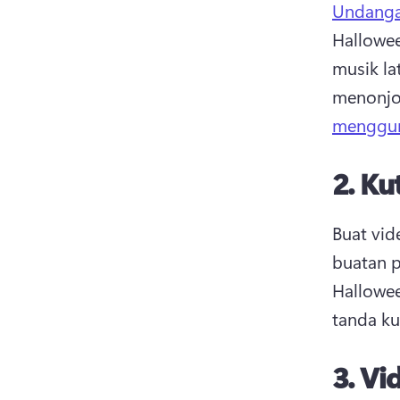
Undanga
Hallowee
musik l
menonjol
menggun
2.
Kut
Buat vid
buatan p
Hallowee
tanda kut
3.
Vi