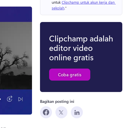
untuk 
Clipchamp untuk akun kerja dan 
sekolah
." 
Clipchamp adalah
editor video
online gratis
Coba gratis
Bagikan posting ini