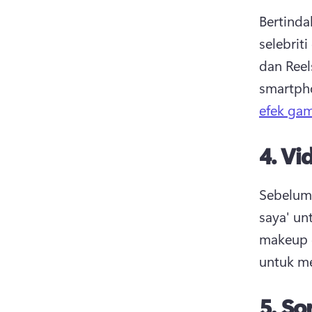
Bertinda
selebrit
dan Reels
efek ga
4.
Vi
Sebelum 
saya' un
makeup 
untuk me
5.
So