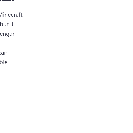
necraft 
ur. 
J 
engan 
an 
ie 