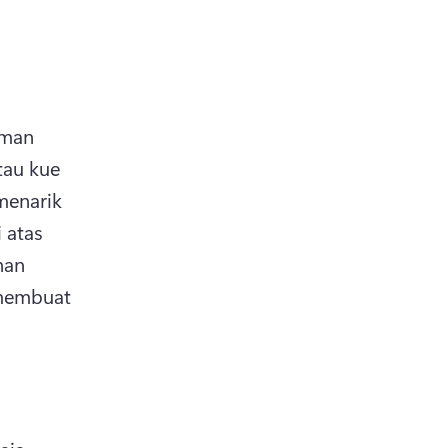
man 
au kue 
enarik 
atas 
an 
membuat 