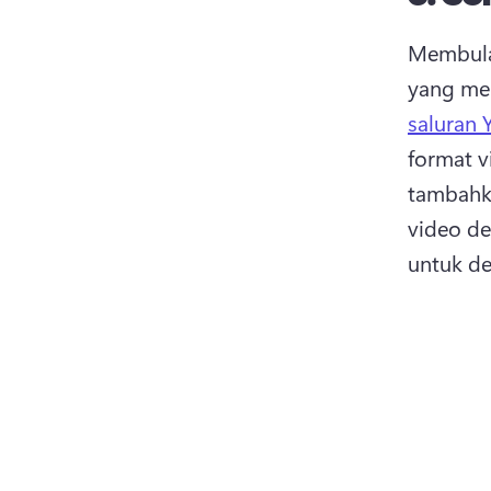
Membula
yang me
saluran
format vi
tambahka
video de
untuk de