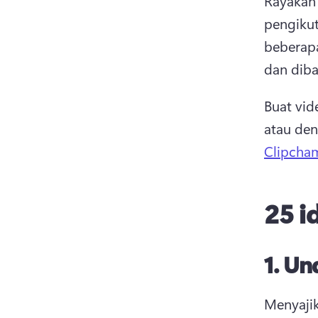
Rayakan 
pengikut
beberap
dan diba
Buat vid
atau de
Clipcham
25 i
1.
Un
Menyajik