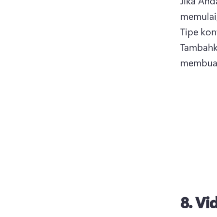
Jika And
Tambahka
membuat 
8.
Vid